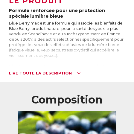
LE PRODUIT
Formule renforcée pour une protection
spéciale lumière bleue
Blue Berry max est une formule qui associe les bienfaits de
Blue Berry, produit naturel pour la santé des yeux le plus
vendu en Scandinavie et au succès grandissant en France
depuis 2007, à des actifs sélectionnés spécifiquement pour
protéger les yeux des effets néfastes de la lumière bleue
(fatigue visuelle, yeux secs, stress oxydatif qui accélère le
vieillissement des yeux…).
Blue Berry max est idéal pour les personnes dont les yeux
sont fortement exposés à des écrans (ordinateur,
LIRE TOUTE LA DESCRIPTION
téléphone, tv, tablette) sources de lumière bleue.
La lumière bleue, c’est quoi ?
La lumière bleue est une lumière à haute énergie qui peut
Composition
abîmer les cellules fragiles de l’œil. Elle est présente dans la
lumière naturelle du soleil et également dans de
nombreuses sources de lumières artificielles (ordinateur,
téléphone, tv, tablette…).
Quelles sont les conséquences d’une
surexposition aux écrans et à la lumière bleue ?