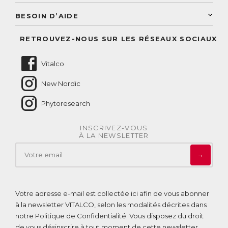
Conseils personnalisés
Accès à mon compte
Conseil personnalisé
BESOIN D’AIDE
Suivre mes commandes
Questions fréquentes
RETROUVEZ-NOUS SUR LES RÉSEAUX SOCIAUX
Nous contacter
Vitalco
New Nordic
Phytoresearch
INSCRIVEZ-VOUS
À LA NEWSLETTER
→
Votre adresse e-mail est collectée ici afin de vous abonner
à la newsletter VITALCO, selon les modalités décrites dans
notre
Politique de Confidentialité
. Vous disposez du droit
de vous désinscrire à tout moment de cette newsletter.