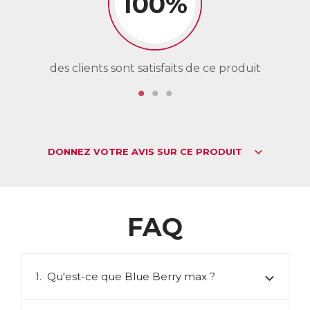
100%
Blue Berry max est la solution de santé naturelle pour
protéger les yeux et maintenir un confort visuel en cas de
fortes expositions aux écrans (ordinateur, téléphone, tv,
tablette) et à la lumière bleue.
ACL :
6016797
des clients sont satisfaits de ce produit
de
EAN :
3401560167979
Télécharger la fiche produit
DONNEZ VOTRE AVIS SUR CE PRODUIT
FAQ
1.
Qu'est-ce que Blue Berry max ?