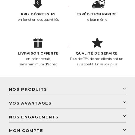
PRIX DÉGRESSIFS
EXPÉDITION RAPIDE
en fonction des quantités
le jour même
LIVRAISON OFFERTE
QUALITÉ DE SERVICE
en point retrait,
Plus de 97% de nos clients ont un
sans minimum d'achat
avis positif.
En savoir plus
NOS PRODUITS
New Nordic
VOS AVANTAGES
PhytoResearch
Programme de fidélité
Laboratoire Landais
NOS ENGAGEMENTS
Une livraison rapide
Découvrez le catalogue
Sélection de produits naturels
Paiement sécurisé
MON COMPTE
Service aux particuliers