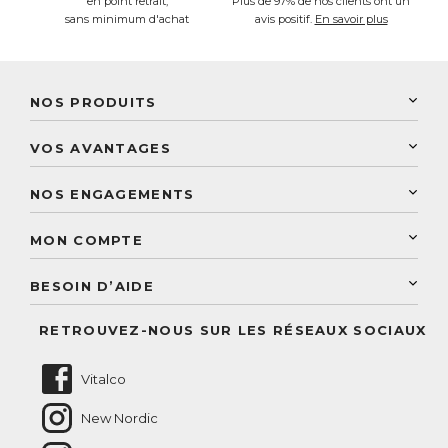
en point retrait,
Plus de 97% de nos clients ont un
sans minimum d'achat
avis positif.
En savoir plus
NOS PRODUITS
New Nordic
VOS AVANTAGES
PhytoResearch
Programme de fidélité
Laboratoire Landais
NOS ENGAGEMENTS
Une livraison rapide
Découvrez le catalogue
Sélection de produits naturels
Paiement sécurisé
MON COMPTE
Service aux particuliers
Conseils personnalisés
Accès à mon compte
Conseil personnalisé
BESOIN D’AIDE
Suivre mes commandes
Questions fréquentes
RETROUVEZ-NOUS SUR LES RÉSEAUX SOCIAUX
Nous contacter
Vitalco
New Nordic