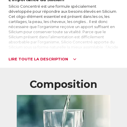
Silicio Concentré est une formule spécialement
développée pour répondre aux besoins élevés en Silicium.
Cet oligo-élément essentiel est présent dans les os, les
cartilages, la peau, les cheveux, les ongles… Il est donc
nécessaire que l’organisme reçoive un apport suffisant en
Silicium pour conserver toute sa vitalité. Parce que le
Silicium présent dans l’alimentation est difficilement
absorbable par l’organisme, Silicio Concentré apporte du
Silicium sous sa forme naturelle la mieux assimilable : l’Acide
OrthoSilicique Si(OH)4.
LIRE TOUTE LA DESCRIPTION
Silicio Concentré apporte au moins 14 mg de Silicium par
jour, permettant de répondre aux besoins les plus élevés
en Silicium.
Composition
Le Silicium : quelle forme choisir ?
Le Silicium est l’élément le plus abondant de la croûte
terrestre après l’oxygène. Il n’existe pas dans la nature en
tant que corps pur, mais est toujours associé à d’autres
éléments. On le trouve majoritairement sous forme de
silice, dans le sable ou le quartz par exemple.
Le corps humain contient environ 1000 mg de Silicium,
principalement dans les os, les cartilages et les tendons