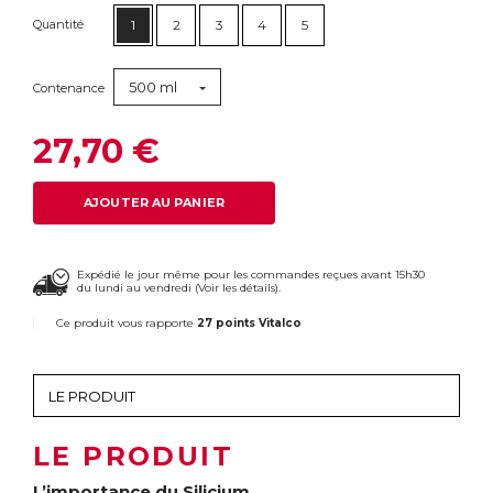
Quantité
1
2
3
4
5
500 ml
Contenance
27,70 €
AJOUTER AU PANIER
Expédié le jour même pour les commandes reçues avant 15h30
du lundi au vendredi (
Voir les détails
).
Ce produit vous rapporte
27 points Vitalco
LE PRODUIT
L’importance du Silicium