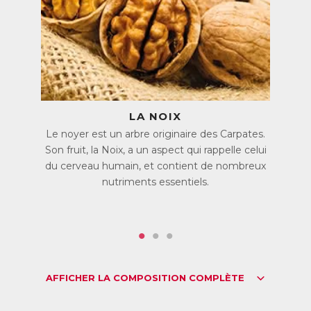
Quelles qu’en soient les causes, les pertes de mémoire, les
difficultés de concentration et de raisonnement sont
souvent handicapantes.
C’est pourquoi Cerveau Clair associe des actifs qui
interviennent à plusieurs niveaux pour soutenir les
performances mentales. Ces comprimés 100% naturels
conviennent aussi bien aux étudiants en période de
LA NOIX
révisions qu’aux personnes âgées qui perçoivent une baisse
de leurs capacités mentales, ou encore aux personnes
Le noyer est un arbre originaire des Carpates.
actives qui ont besoin d’une aide occasionnelle.
Son fruit, la Noix, a un aspect qui rappelle celui
du cerveau humain, et contient de nombreux
Des actifs végétaux pour tonifier le cerveau
nutriments essentiels.
Cerveau Clair associe des extraits végétaux à des vitamines
et minéraux essentiels pour une action à plusieurs niveaux
sur le cerveau.
Cerveau Clair contient des extraits de Noix, de Grenade et
de Pin Maritime, qui favorise la microcirculation. Une bonne
irrigation du cerveau est essentielle pour qu’il reçoive les
nutriments indispensables à son bon fonctionnement.
AFFICHER LA COMPOSITION COMPLÈTE
L’extrait de Thé Vert favorise la mémorisation et la
relaxation grâce à la L-théanine naturellement contenue