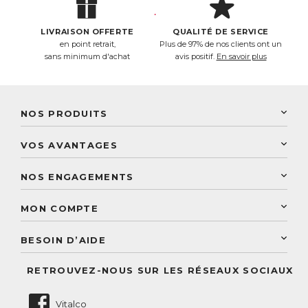
LIVRAISON OFFERTE
QUALITÉ DE SERVICE
en point retrait,
Plus de 97% de nos clients ont un
sans minimum d'achat
avis positif.
En savoir plus
NOS PRODUITS
New Nordic
VOS AVANTAGES
PhytoResearch
Programme de fidélité
Laboratoire Landais
NOS ENGAGEMENTS
Une livraison rapide
Découvrez le catalogue
Sélection de produits naturels
Paiement sécurisé
MON COMPTE
Service aux particuliers
Conseils personnalisés
Accès à mon compte
Conseil personnalisé
BESOIN D’AIDE
Suivre mes commandes
Questions fréquentes
RETROUVEZ-NOUS SUR LES RÉSEAUX SOCIAUX
Nous contacter
Vitalco