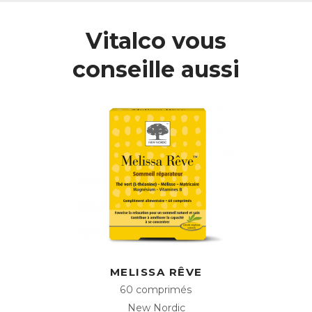
dans ses feuilles.
Vitalco vous
L’action du Thé Vert est complétée par celle de la Vitamine
B5, qui favorise des performances intellectuelles normales,
et par celle de l’Iode, qui soutient les fonctions cognitives.
conseille aussi
Une action revitalisante
Cerveau Clair a également une action revitalisante grâce
aux Vitamines B qui contribuent à réduire la fatigue.
ACL :
2951863
EAN :
3401529518637
Télécharger la fiche produit
MELISSA RÊVE
60 comprimés
New Nordic