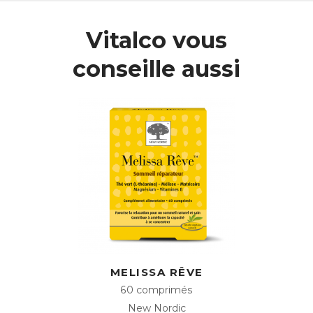
Tone associe des extraits de Sarrasin, de Galanga, de
Vitalco vous
Myrtille et de Houblon, mais aussi de Ginkgo, dont les
feuilles stimulent la microcirculation sanguine, favorisant
conseille aussi
une bonne audition.
L’action de ces extraits végétaux est complétée par celle
du Magnésium, qui contribue à maintenir un bon équilibre
électrolytique, favorisant une transmission optimale des
signaux, tandis que la Niacine contribue au bon
fonctionnement du système nerveux.
Le Magnésium, la Niacine ainsi que la Vitamine C
permettent également de diminuer la sensation de fatigue
qui accompagne souvent les gênes auditives.
ACL :
6087456
EAN :
3401560874563
Télécharger la fiche produit
MELISSA RÊVE
60 comprimés
New Nordic