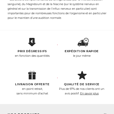
sanguine), du Magnésium et de la Niacine (sur le système nerveux en
général et sur la transmission de l’influx nerveux en particulier) sont
importantes pour de nombreuses fonctions de l’organisme et en particulier
pour le maintien d’une audition normale.
PRIX DÉGRESSIFS
EXPÉDITION RAPIDE
en fonction des quantités
le jour même
LIVRAISON OFFERTE
QUALITÉ DE SERVICE
en point retrait,
Plus de 97% de nos clients ont un
sans minimum d'achat
avis positif.
En savoir plus