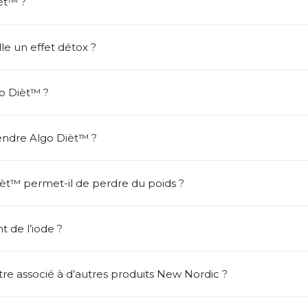
èt™ ?
le un effet détox ?
o Dièt™ ?
endre Algo Dièt™ ?
t™ permet-il de perdre du poids ?
 de l’iode ?
re associé à d’autres produits New Nordic ?