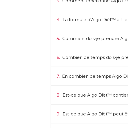
3.
Comment fonctionne Algo Di
4.
La formule d’Algo Dièt™ a-t-el
5.
Comment dois-je prendre Alg
6.
Combien de temps dois-je pr
7.
En combien de temps Algo Diè
8.
Est-ce que Algo Dièt™ contient
9.
Est-ce que Algo Dièt™ peut êt