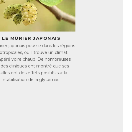
imentation et l’énergie dépensée. Il est évident
LE MÛRIER JAPONAIS
petits grignotages au cours de la journée,
ier japonais pousse dans les régions
gne l’énergie que consomme l’organisme au
btropicales, où il trouve un climat
Pour produire de la chaleur, l’organisme brûle
péré voire chaud. De nombreuses
es mais donc aussi d’augmenter son métabolisme.
des cliniques ont montré que ses
uilles ont des effets positifs sur la
stabilisation de la glycémie.
par le foie puis éliminées par les reins et les
 filtre. Surchargé de toxines, l’organisme aura
 poids. Soutenir les fonctions d’élimination de
parer l’organisme et d’optimiser la perte de