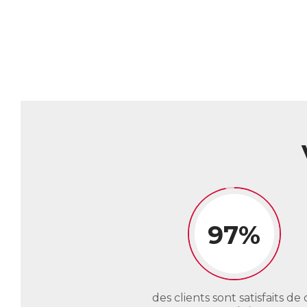
En
Le
es
fo
Al
co
en
AC
E
97%
des clients sont satisfaits de 