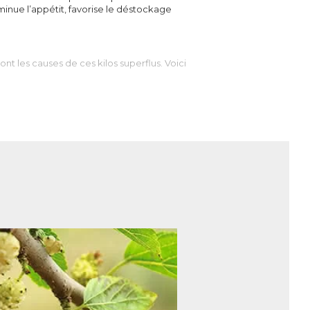
iminue l’appétit, favorise le déstockage
nt les causes de ces kilos superflus. Voici
re « complexe » (comme l’amidon), il est digéré
ue n’en a besoin l’organisme, il est stocké sous
 glycémie) est donc un excellent moyen pour
s.
oins mais il sera aussi obligé d’utiliser ses
nergie et à de nombreux processus biologiques,
 et font augmenter les taux de triglycérides et de
lent moyen pour perdre du poids.