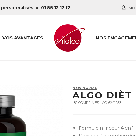
 personnalisés
au
01 85 12 12 12
MO
VOS AVANTAGES
NOS ENGAGEME
NEW NORDIC
ALGO DIÈT
180 COMPRIMÉS - ACL6241053
Formule minceur 4 en 1
Diminue l’absorption des 