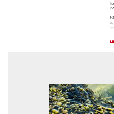
fo
de
Id
Po
le
L
Tr
Tr