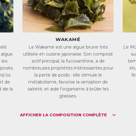
 déséquilibre entre apports et dépenses caloriques
Le poids dépend directement de la différence entre les calories apportées par l’al
WAKAMÉ
qu’une consommation excessive de nourriture, pendant les repas ou répartis en 
favorise la prise de poids.
pelé
Le Wakamé est une algue brune très
Le Mûr
C’est aussi le cas lorsque le métabolisme est insuffisant. Le métabolisme dési
 algue
utilisée en cuisine japonaise. Son composé
su
repos, nécessaire à son fonctionnement mais aussi à la production de chaleur. 
les réserves de graisse : on parle de thermogenèse.
 les
actif principal, la fucoxanthine, a de
tem
Pour perdre du poids, l’objectif est bien sûr de diminuer ses apports caloriqu
mposés
nombreuses propriétés intéressantes pour
étu
s) lui
la perte de poids : elle stimule le
fe
et de
métabolisme, favorise la sensation de
 de la
satiété, et aide l’organisme à brûler les
op de toxines
graisses.
L’organisme accumule sans cesse des toxines. En temps normal, elles sont captées 
intestins.
Mais un foie alourdi par la graisse ne pourra pas jouer correctement son rôle de
alors du mal à fonctionner correctement, ce qui ralentira notamment la perte de
AFFICHER LA COMPOSITION COMPLÈTE
l’organisme (foie, transit, système urinaire) est donc un excellent moyen de pré
poids.