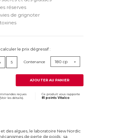
es réserves
nvies de grignoter
 toxines
lculer le prix dégressif :
180 cp
Contenance
4
5
AJOUTER AU PANIER
commandes reçues
Ce produit vous rapporte
(
Voir les détails
).
81 points Vitalco
 et des algues, le laboratoire New Nordic
 mécanismes de perte de poids : sa