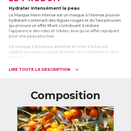
Hydrater intensément la peau
Le Masque Marin Intense est un masque à l’intense pouvoir
hydratant contenant des Algues rouges et du Tara péruvien
qui procure un effet liftant contribuant à réduire
l’apparence des rides et ridules, ainsi qu’un effet repulpant
pour une peau plus lisse.
Ce masque à la texture aérienne et riche à la fois est
adapté aux peaux les plus abimées, leur conférant un teint
radieux.
Pourquoi utiliser un masque hydratant ?
LIRE TOUTE LA DESCRIPTION
Appliquer un masque hydratant permet de repulper la
peau grâce à une action filmogène qui évite les pertes
d’eau et maintient la peau hydratée tout en la protégeant.
Intégrer le Masque Marin Intense dans sa routine de soin,
Composition
idéalement après l’utilisation de l’exfoliant Gentle Face
Exfoliator ou du Baume Nettoyant Pure & Natural, permet
de maintenir une peau revitalisée et d’apparence plus
jeune et plus ferme. Pour un effet prolongé, le masque
s’applique idéalement le soir pour agir tout au long de la
nuit.