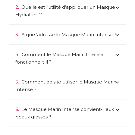
quantité d’eau dans la peau. C’est ce qui permet en outre
de maintenir l’élasticité et le volume d’une peau jeune.
2.
Quelle est l’utilité d’appliquer un Masque
Avec l’âge, sa quantité diminue et la peau perd son aspect
Hydratant ?
rebondi. En apportant de l’Acide hyaluronique hydrolysé («
coupé » en morceaux suffisamment petits), pénétrant plus
facilement dans la peau, l’ensemble de la gamme
cosmétique New Nordic maintient l’hydratation, la fermeté
3.
A qui s’adresse le Masque Marin Intense ?
et l’élasticité de la peau.
Catalogue cosmétiques New Nordic - Produits &
4.
Comment le Masque Marin Intense
Conseils
fonctionne-t-il ?
ACL :
6320082
EAN :
5021807453382
5.
Comment dois-je utiliser le Masque Marin
Intense ?
6.
Le Masque Marin Intense convient-il aux
peaux grasses ?