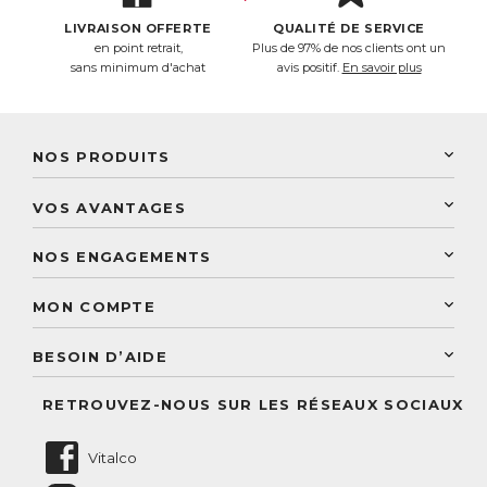
LIVRAISON OFFERTE
QUALITÉ DE SERVICE
en point retrait,
Plus de 97% de nos clients ont un
sans minimum d'achat
avis positif.
En savoir plus
NOS PRODUITS
New Nordic
VOS AVANTAGES
PhytoResearch
Programme de fidélité
Laboratoire Landais
NOS ENGAGEMENTS
Une livraison rapide
Découvrez le catalogue
Sélection de produits naturels
Paiement sécurisé
MON COMPTE
Service aux particuliers
Conseils personnalisés
Accès à mon compte
Conseil personnalisé
BESOIN D’AIDE
Suivre mes commandes
Questions fréquentes
RETROUVEZ-NOUS SUR LES RÉSEAUX SOCIAUX
Nous contacter
Vitalco