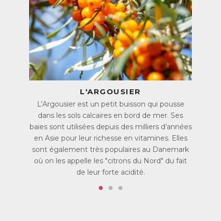
Un masque marin pas comme les autres
Maintient l’hydratation de la peau tout en la protégeant.
Une utilisation simple et sans rinçage. Il suffit de retirer
l'excédent avec un coton, pour une peau douce et
repulpée.
Un effet « bonne mine » immédiat.
De l’Acide hyaluronique, idéal pour les peaux ternes et
fatiguées.
L'ARGOUSIER
Testé et approuvé
90% des utilisatrices trouvent que leur peau est plus
L’Argousier est un petit buisson qui pousse
tonifiée, ferme et hydratée après utilisation du Masque
dans les sols calcaires en bord de mer. Ses
Marin Intense*.
baies sont utilisées depuis des milliers d’années
en Asie pour leur richesse en vitamines. Elles
*Test réalisé auprès de 21 utilisatrices (56 jours).
sont également très populaires au Danemark
Des ingrédients clés pour une peau hydratée et
où on les appelle les "citrons du Nord" du fait
repulpée
de leur forte acidité.
Les Algues rouges, le Tara péruvien et l’huile de Noyau
d’Abricot permettent de maintenir l’hydratation de la peau.
L’Acide hyaluronique procure un effet liftant contribuant à
réduire l’apparence des rides et des ridules, pour une peau