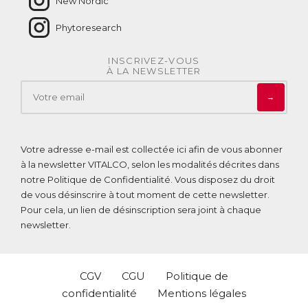
New Nordic
normal du système nerveux.
● L’extrait concentré d’écorce de Pin Maritime et de Poivre
Phytoresearch
long favorisent une bonne microcirculation sanguine, ce qui
optimise l’assimilation des vitamines et minéraux.
● La vitamine B1 contribue au bon fonctionnement du cœur.
INSCRIVEZ-VOUS
À LA NEWSLETTER
ACL :
6414625
EAN :
3770011802968
→
Votre adresse e-mail est collectée ici afin de vous abonner
à la newsletter VITALCO, selon les modalités décrites dans
notre
Politique de Confidentialité
. Vous disposez du droit
de vous désinscrire à tout moment de cette newsletter.
Pour cela, un lien de désinscription sera joint à chaque
newsletter.
CGV
CGU
Politique de
confidentialité
Mentions légales