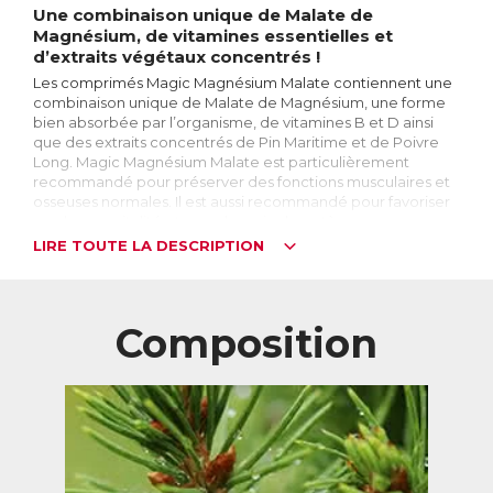
Une combinaison unique de Malate de
Magnésium, de vitamines essentielles et
d’extraits végétaux concentrés !
Les comprimés Magic Magnésium Malate contiennent une
combinaison unique de Malate de Magnésium, une forme
bien absorbée par l’organisme, de vitamines B et D ainsi
que des extraits concentrés de Pin Maritime et de Poivre
Long. Magic Magnésium Malate est particulièrement
recommandé pour préserver des fonctions musculaires et
osseuses normales. Il est aussi recommandé pour favoriser
une bonne vitalité et prendre soin du système nerveux.
LIRE TOUTE LA DESCRIPTION
Le Magnésium, qu’est-ce que c’est ?
Le Magnésium est un sel minéral essentiel au bon
fonctionnement du corps. 4ème minéral le plus abondant
dans l’organisme, le corps en renferme approximativement
Composition
25g dont environ la moitié se situe dans les os et les dents,
un quart dans les muscles et un quart réparti entre le
système nerveux, le foie, les reins, ...
A quoi sert-il ?
Indispensable à la bonne santé du corps, le magnésium
intervient dans plus de 300 fonctions biochimiques. On
peut notamment citer son rôle dans le fonctionnement du