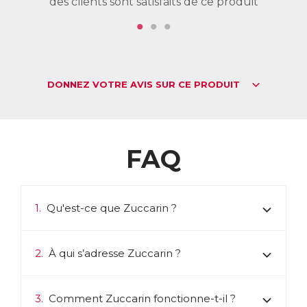
des clients sont satisfaits de ce produit
de
DONNEZ VOTRE AVIS SUR CE PRODUIT
FAQ
1.
Qu'est-ce que Zuccarin ?
2.
À qui s’adresse Zuccarin ?
3.
Comment Zuccarin fonctionne-t-il ?