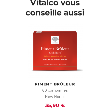
Vitalco vous
bioactif aide à diminuer l’absorption des sucres après le
repas en limitant leur transformation en glucose lors de la
conseille aussi
digestion.
Ainsi, une partie des sucres sera éliminée et ne sera pas
stockée dans les cellules adipeuses, favorisant l’utilisation
des réserves pour la production d’énergie, et limitant les
futures envies de grignotage.
L’extrait de feuilles de Mûrier japonais contenu dans
Zuccarin est standardisé à 2% en DNJ, pour une efficacité
maximale.
Plus d'info sur :
http://zuccarin.fr/
ACL :
6087427
EAN :
3401560874273
Télécharger la fiche produit
PIMENT BRÛLEUR
60 comprimés
New Nordic
35,90 €