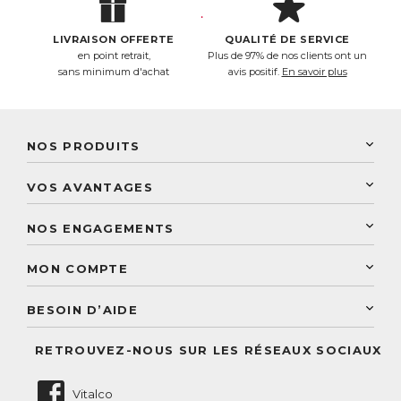
LIVRAISON OFFERTE
QUALITÉ DE SERVICE
en point retrait,
Plus de 97% de nos clients ont un
sans minimum d'achat
avis positif.
En savoir plus
NOS PRODUITS
New Nordic
VOS AVANTAGES
PhytoResearch
Programme de fidélité
Laboratoire Landais
NOS ENGAGEMENTS
Une livraison rapide
Découvrez le catalogue
Sélection de produits naturels
Paiement sécurisé
MON COMPTE
Service aux particuliers
Conseils personnalisés
Accès à mon compte
Conseil personnalisé
BESOIN D’AIDE
Suivre mes commandes
Questions fréquentes
RETROUVEZ-NOUS SUR LES RÉSEAUX SOCIAUX
Nous contacter
Vitalco