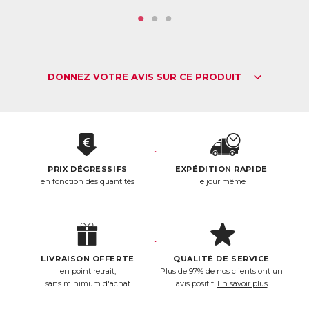
Lutter contre la fatigue
La vitamine C contribue à réduire la fatigue. Elle joue
notamment un rôle essentiel dans l’absorption du fer,
nécessaire à la bonne oxygénation des cellules.
DONNEZ VOTRE AVIS SUR CE PRODUIT
Un comprimé Vitamine C par jour suffit pour apporter 10 fois
la quantité journalière recommandée
en vitamine C !
ACL :
6276966
EAN :
3770011802524
PRIX DÉGRESSIFS
EXPÉDITION RAPIDE
Télécharger la fiche produit
en fonction des quantités
le jour même
LIVRAISON OFFERTE
QUALITÉ DE SERVICE
en point retrait,
Plus de 97% de nos clients ont un
sans minimum d'achat
avis positif.
En savoir plus