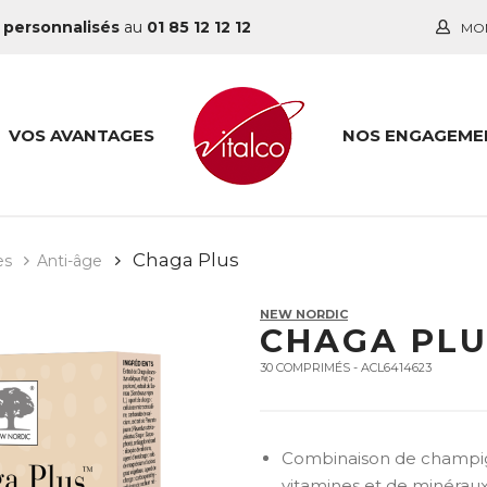
 personnalisés
au
01 85 12 12 12
MO
VOS AVANTAGES
NOS ENGAGEME
Chaga Plus
es
Anti-âge
NEW NORDIC
CHAGA PLU
30 COMPRIMÉS - ACL6414623
Combinaison de champign
vitamines et de minérau