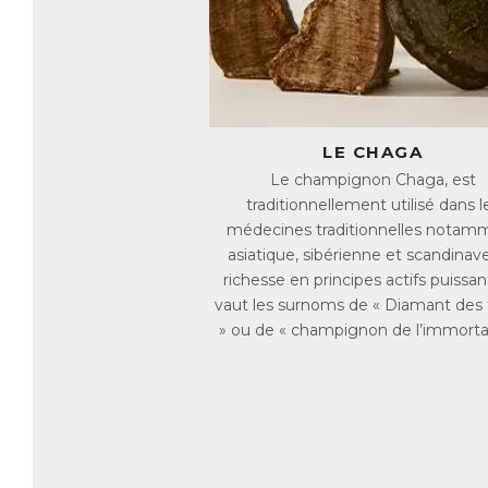
Le
Si
im
→ 
dy
→ 
s’
LE CHAGA
Le champignon Chaga, est
Si
traditionnellement utilisé dans l
la
ca
médecines traditionnelles notam
asiatique, sibérienne et scandinave
Ch
richesse en principes actifs puissant
Le
vaut les surnoms de « Diamant des 
ca
fa
» ou de « champignon de l’immortal
fr
ba
af
ce
ch
A