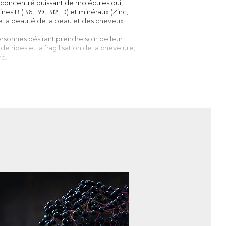
concentré puissant de molécules qui,
nes B (B6, B9, B12, D) et minéraux (Zinc,
 la beauté de la peau et des cheveux !
sonnes désirant prendre soin de leur
e rides et la fragilisation de la chevelure,
ré.
ècles dans de nombreuses médecines
ga pousse principalement sur les bouleaux
 d’être comparé à du charbon. Sa forte
au, lui donne sa couleur rouge-orangée,
dans plusieurs centaines d’études
 ou encore « cadeau de Dieu » il doit ses
ues les uns que les autres. Bêta-glucanes
organiques aromatiques), phytostérols
 font de lui un super champignon consommé