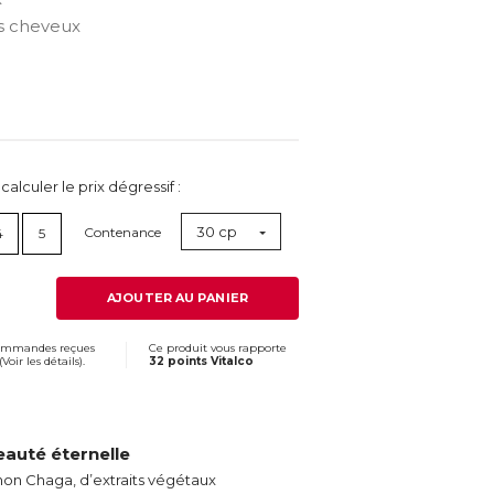
s cheveux
lculer le prix dégressif :
30 cp
Contenance
4
5
AJOUTER AU PANIER
commandes reçues
Ce produit vous rapporte
(
Voir les détails
).
32 points Vitalco
eauté éternelle
n Chaga, d’extraits végétaux