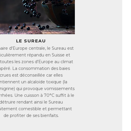
s cellules du corps au fil du temps.
eillissement, deux sont particulièrement
de ses constituants qui entraine donc le
oduite entre une protéine et un sucre. Elle
nes ce qui altère leurs fonctions.
LE SUREAU
naire d'Europe centrale, le Sureau est
sme, ils sont particulièrement visibles sur
ticulièrement répandu en Suisse et
 rides, de taches brunes, cheveux ternes,
t résulter de ces mécanismes.
toutes les zones d'Europe au climat
péré. La consommation des baies
crues est déconseillée car elles
e la superoxyde dismutase, une enzyme
ntiennent un alcaloïde toxique (la
line et l’Acide Bétulinique appartenant à la
De plus le Chaga aurait la capacité de
nigrine) qui provoque vomissements
ation de la peau et la réparation de la
rrhées. Une cuisson à 70°C suffit à le
ient de moduler le système immunitaire
détruire rendant ainsi le Sureau
eures et favoriser la réparation des
aitement comestible et permettant
met de soutenir la santé de la peau et des
de profiter de ses bienfaits.
au et de vos cheveux !