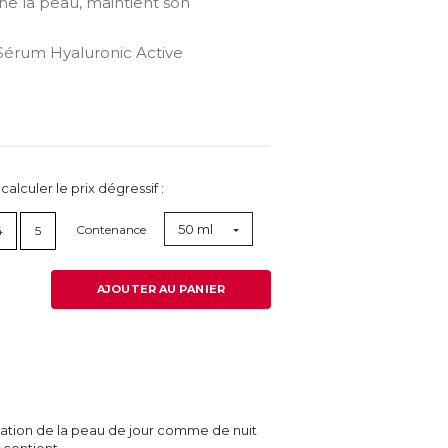
ine la peau, maintient son
 Sérum Hyaluronic Active
lculer le prix dégressif :
50 ml
Contenance
4
5
AJOUTER AU PANIER
atation de la peau de jour comme de nuit