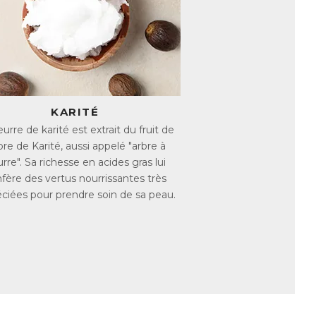
, il aide à maintenir la peau hydratée,
ulièrement apprécié par les peaux sèches.
KARITÉ
urre de karité est extrait du fruit de
rbre de Karité, aussi appelé "arbre à
rre". Sa richesse en acides gras lui
fère des vertus nourrissantes très
ciées pour prendre soin de sa peau.