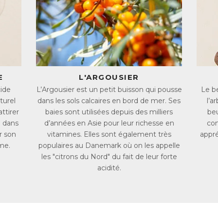
xture douce et veloutée, pour un confort optimal. Riche en acides gras
urrie et douce. S’il convient à tous types de peaux, il est tout partic
Catalogue cosmétiques New Nordic - Produits & Conseils
L :
6382548
AN :
5021807006182
E
L'ARGOUSIER
cide
L’Argousier est un petit buisson qui pousse
Le be
turel
dans les sols calcaires en bord de mer. Ses
l’a
ttirer
baies sont utilisées depuis des milliers
beu
u dans
d’années en Asie pour leur richesse en
con
r son
vitamines. Elles sont également très
appré
ume.
populaires au Danemark où on les appelle
les "citrons du Nord" du fait de leur forte
acidité.