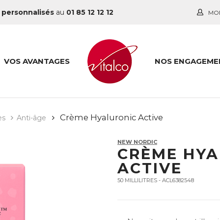
 personnalisés
au
01 85 12 12 12
MO
VOS AVANTAGES
NOS ENGAGEME
Crème Hyaluronic Active
es
Anti-âge
NEW NORDIC
CRÈME HYA
ACTIVE
50 MILLILITRES - ACL6382548