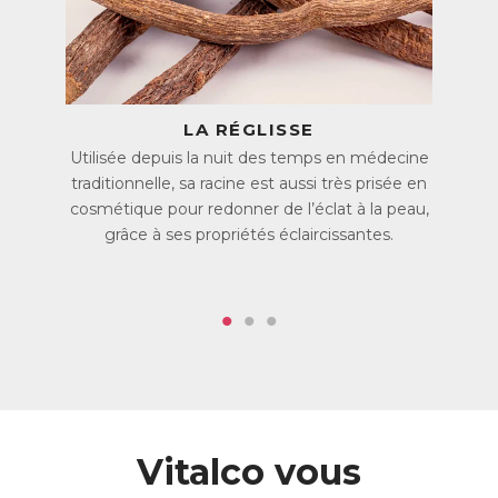
La présence de ces hyperpigmentations est souvent mal
vécue. Les « taches de soleil » ou « taches de vieillesse » en
particulier, qui résultent d’une forte exposition aux UV,
concernent 90% de la population de plus de 60 ans, et font
l’objet de nombreux complexes. D’intensité et de forme
variables, elles apparaissent plutôt sur les zones exposées
LA RÉGLISSE
fréquemment au soleil, comme le visage, les mains et les
Utilisée depuis la nuit des temps en médecine
bras, et sont difficiles à camoufler.
traditionnelle, sa racine est aussi très prisée en
Elles s’accompagnent souvent d’une perte d’élasticité de la
cosmétique pour redonner de l’éclat à la peau,
peau et de l’apparition de rides, d’autres conséquences de
grâce à ses propriétés éclaircissantes.
l’exposition au soleil.
Une Crème éclat antioxydante
La Crème Pigment Clair est un soin hautement concentré
en actifs naturels qui contribuent à réduire les taches
brunes, unifier le teint et redonner de l’éclat à la peau tout
en maintenant son hydratation.
Elle combine les ingrédients parfaits :
La racine de Réglisse aide à atténuer les taches
Vitalco vous
pigmentaires et unifie le teint.
Le Trèfle rouge est reconnu pour lisser la surface de la