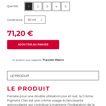
Quantité
1
2
3
4
5
50 ml
Contenance
71,20 €
AJOUTER AU PANIER
Ce produit vous rapporte
71 points Vitalco
LE PRODUIT
Pensée pour une double utilisation jour et nuit, la Crème
Pigment Clair est une crème visage éclaircissante
antioxydante qui contribue à maintenir l‘hydratation de la