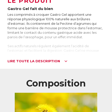
LE PRODUIT
Gastro Gel fait du bien
Les comprimés à croquer Gastro Gel apportent une
réponse physiologique 100% naturelle aux brûlures
d’estomac. Ils contiennent de la Pectine d’agrumes qui
forme une barrière de mousse protectrice dans l’estomac,
limitant le contact du contenu gastrique acide avec les
parois de l’œsophage, pour un effet immédiat.
Ses actifs naturels régulent également l’acidité de
l’estomac et facilitent la digestion. Gastro Gel ne mousse
pas dans la bouche et a un bon goût de menthe.
LIRE TOUTE LA DESCRIPTION
A quoi ressemble une brûlure d’estomac ?
On estime que 10 à 20% de la population souffre
occasionnellement de brûlures d’estomac. Celles-ci se
caractérisent par la remontée d’une partie du contenu de
Composition
l’estomac dans l’œsophage. Or l’estomac produit des
substances très acides, les sucs gastriques, qui aident à la
digestion et détruisent les bactéries qui peuvent se trouver
dans les aliments. La paroi de l’œsophage n’étant pas
conçue pour résister à une telle acidité, cela provoque des
brûlures.