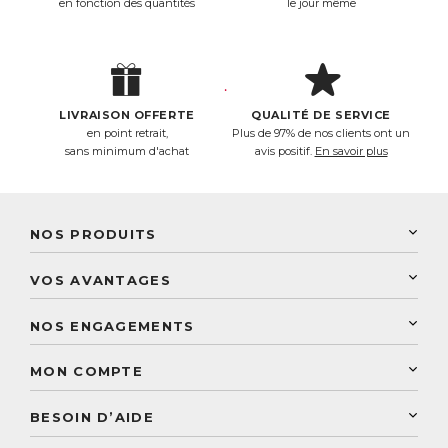
en fonction des quantités
le jour même
LIVRAISON OFFERTE
QUALITÉ DE SERVICE
en point retrait,
Plus de 97% de nos clients ont un
sans minimum d'achat
avis positif.
En savoir plus
NOS PRODUITS
New Nordic
VOS AVANTAGES
PhytoResearch
Programme de fidélité
Laboratoire Landais
NOS ENGAGEMENTS
Une livraison rapide
Découvrez le catalogue
Sélection de produits naturels
Paiement sécurisé
MON COMPTE
Service aux particuliers
Conseils personnalisés
Accès à mon compte
Conseil personnalisé
BESOIN D’AIDE
Suivre mes commandes