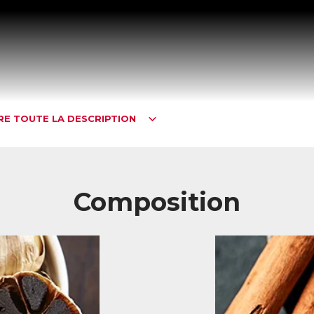
IRE TOUTE LA DESCRIPTION
Composition
égulateur naturel de cholestérol nouvelle génération
s actifs de ControlStérol préservent la santé cardiovasculaire au qu
extraits végétaux concentrés, d’ingrédients brevetés, de vitamines et 
turels régulent les taux de cholestérol (« bon » et « mauvais » cholesté