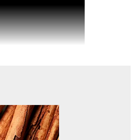
otidien grâce à une combinaison unique
de nutriments essentiels. Ces actifs
rol), protègent les vaisseaux sanguins,