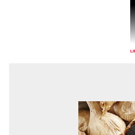
L
R
Le
d’
na