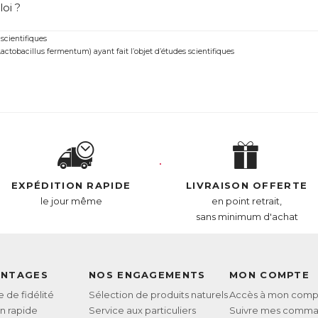
oi ?
ntrolStérol est une véritable alternative naturelle pour lutte
 scientifiques
il noir breveté ABG10+® ayant fait l’objet d’études scientifiques
tobacillus fermentum) ayant fait l’objet d’études scientifiques
Souche brevetée ME-3® de ferments lactiques bénéﬁques (Lactobacillus fermentum) ayan
L :
6260490
AN :
3664688000089
Télécharger la fiche produit
EXPÉDITION RAPIDE
LIVRAISON OFFERTE
le jour même
en point retrait,
sans minimum d'achat
ANTAGES
NOS ENGAGEMENTS
MON COMPTE
de fidélité
Sélection de produits naturels
Accès à mon comp
on rapide
Service aux particuliers
Suivre mes comm