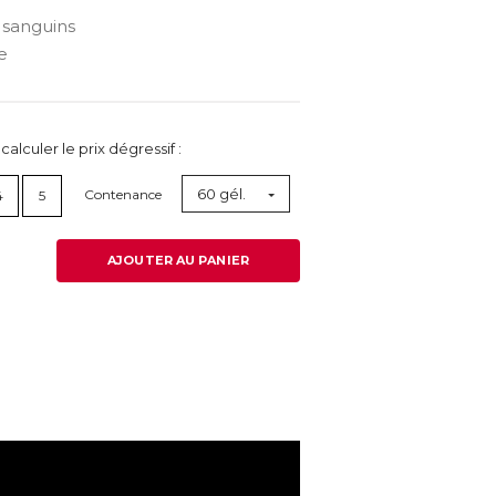
 sanguins
e
lculer le prix dégressif :
60 gél.
Contenance
4
5
AJOUTER AU PANIER