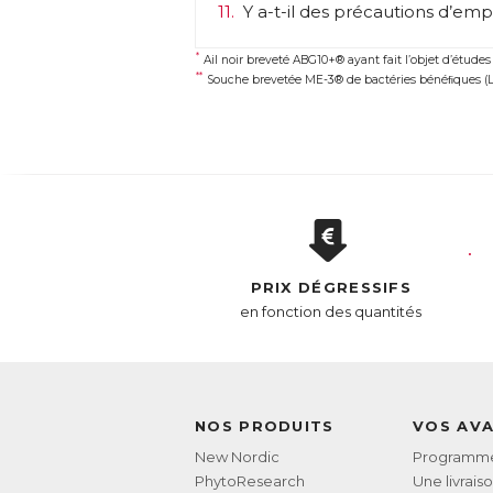
11.
Y a-t-il des précautions d’empl
Co
*
Ail noir breveté ABG10+® ayant fait l’objet d’études
**
* A
Souche brevetée ME-3® de bactéries bénéﬁques (Lac
** 
AC
E
PRIX DÉGRESSIFS
en fonction des quantités
NOS PRODUITS
VOS AV
New Nordic
Programme 
PhytoResearch
Une livrais