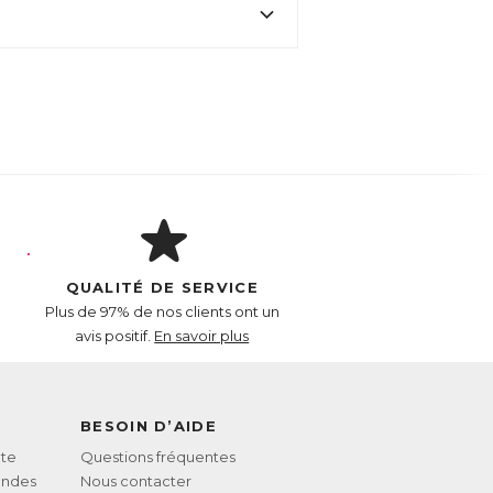
r contre l’excès de cholestérol.
t fait l’objet d’études scientifiques
QUALITÉ DE SERVICE
Plus de 97% de nos clients ont un
avis positif.
En savoir plus
BESOIN D’AIDE
te
Questions fréquentes
andes
Nous contacter