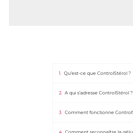
pl
Q
L’
Tr
● 
● 
● 
En
so
le
ma
1.
Qu’est-ce que ControlStérol ?
Pa
ac
2.
A qui s’adresse ControlStérol ?
n’
d’
Da
3.
Comment fonctionne ControlS
Ph
ca
→ 
Ce
4.
Comment reconnaître la gélule "