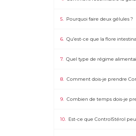
→ 
vi
5.
Pourquoi faire deux gélules ?
A
Un
● 
ch
6.
Qu’est-ce que la flore intestina
ma
Le
d’
7.
Quel type de régime alimentair
an
fo
● 
no
8.
Comment dois-je prendre Cont
Un
● 
l’
9.
Combien de temps dois-je pre
co
● 
cœ
10.
Est-ce que ControlStérol peut 
d’
● 
B1
po