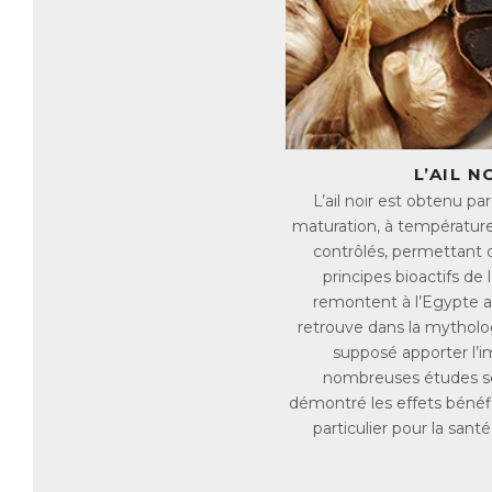
fa
Ag
na
de
En
Le
L’AIL N
Le
L’ail noir est obtenu p
da
maturation, à température
contrôlés, permettant 
Le
Il
principes bioactifs de l
in
remontent à l’Egypte a
retrouve dans la mytholog
B
supposé apporter l’i
Le
nombreuses études sc
pr
démontré les effets bénéfiq
Le
particulier pour la santé
ex
bo
in