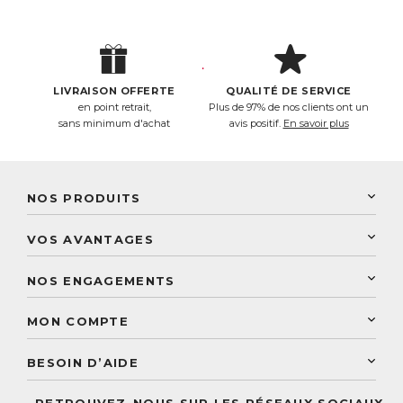
LIVRAISON OFFERTE
QUALITÉ DE SERVICE
en point retrait,
Plus de 97% de nos clients ont un
sans minimum d'achat
avis positif.
En savoir plus
NOS PRODUITS
New Nordic
VOS AVANTAGES
PhytoResearch
Programme de fidélité
Laboratoire Landais
NOS ENGAGEMENTS
Une livraison rapide
Découvrez le catalogue
Sélection de produits naturels
Paiement sécurisé
MON COMPTE
Service aux particuliers
Conseils personnalisés
Accès à mon compte
Conseil personnalisé
BESOIN D’AIDE
Suivre mes commandes
Questions fréquentes
RETROUVEZ-NOUS SUR LES RÉSEAUX SOCIAUX