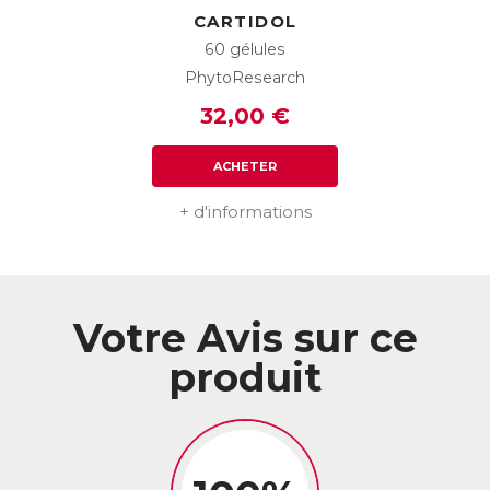
utilisateurs
CARTIDOL
✶ Efficacité immédiate et durable pour 94% des utilisateurs
60 gélules
** Test réalisé sur 52 utilisateurs pendant 21 jours
PhytoResearch
ACL :
6041914
32,00 €
EAN :
3664688000027
Télécharger la fiche produit
ACHETER
+ d'informations
Votre Avis sur ce
produit