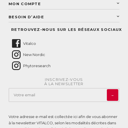
Sélection de produits naturels
Paiement sécurisé
MON COMPTE
Service aux particuliers
Conseils personnalisés
Accès à mon compte
Conseil personnalisé
BESOIN D’AIDE
Suivre mes commandes
Questions fréquentes
RETROUVEZ-NOUS SUR LES RÉSEAUX SOCIAUX
Nous contacter
Vitalco
New Nordic
Phytoresearch
INSCRIVEZ-VOUS
À LA NEWSLETTER
→
Votre adresse e-mail est collectée ici afin de vous abonner
à la newsletter VITALCO, selon les modalités décrites dans