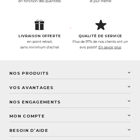
en fonction des quantités
le jour même
LIVRAISON OFFERTE
QUALITÉ DE SERVICE
en point retrait,
Plus de 97% de nos clients ont un
sans minimum d'achat
avis positif.
En savoir plus
NOS PRODUITS
New Nordic
VOS AVANTAGES
PhytoResearch
Programme de fidélité
Laboratoire Landais
NOS ENGAGEMENTS
Une livraison rapide
Découvrez le catalogue
Sélection de produits naturels
Paiement sécurisé
MON COMPTE
Service aux particuliers
Conseils personnalisés
Accès à mon compte
Conseil personnalisé
BESOIN D’AIDE
Suivre mes commandes