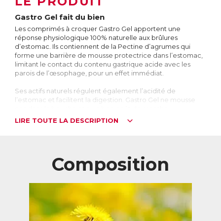
LE PRODUIT
Gastro Gel fait du bien
Les comprimés à croquer Gastro Gel apportent une
réponse physiologique 100% naturelle aux brûlures
d’estomac. Ils contiennent de la Pectine d’agrumes qui
forme une barrière de mousse protectrice dans l’estomac,
limitant le contact du contenu gastrique acide avec les
parois de l’œsophage, pour un effet immédiat.
Ses actifs naturels régulent également l’acidité de
l’estomac et facilitent la digestion. Gastro Gel ne mousse
pas dans la bouche et a un bon goût de menthe.
LIRE TOUTE LA DESCRIPTION
A quoi ressemble une brûlure d’estomac ?
On estime que 10 à 20% de la population souffre
occasionnellement de brûlures d’estomac. Celles-ci se
caractérisent par la remontée d’une partie du contenu de
Composition
l’estomac dans l’œsophage. Or l’estomac produit des
substances très acides, les sucs gastriques, qui aident à la
digestion et détruisent les bactéries qui peuvent se trouver
dans les aliments. La paroi de l’œsophage n’étant pas
conçue pour résister à une telle acidité, cela provoque des
brûlures.