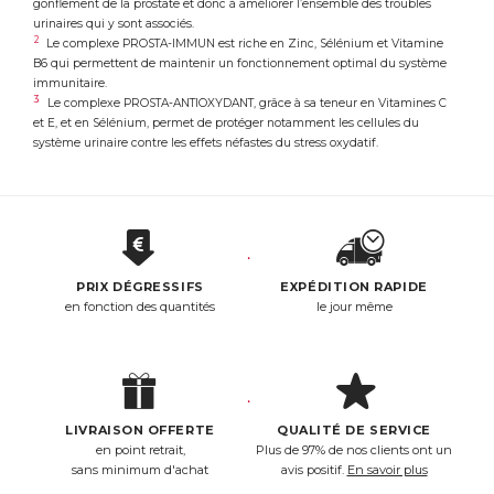
gonflement de la prostate et donc à améliorer l’ensemble des troubles
les cellules de la prostate contre le stress oxydatif.
urinaires qui y sont associés.
2
Le complexe PROSTA-IMMUN est riche en Zinc, Sélénium et Vitamine
ACL :
6024254
B6 qui permettent de maintenir un fonctionnement optimal du système
EAN :
3401560242546
immunitaire.
3
Le complexe PROSTA-ANTIOXYDANT, grâce à sa teneur en Vitamines C
Télécharger la fiche produit
et E, et en Sélénium, permet de protéger notamment les cellules du
système urinaire contre les effets néfastes du stress oxydatif.
PRIX DÉGRESSIFS
EXPÉDITION RAPIDE
en fonction des quantités
le jour même
LIVRAISON OFFERTE
QUALITÉ DE SERVICE
en point retrait,
Plus de 97% de nos clients ont un
sans minimum d'achat
avis positif.
En savoir plus