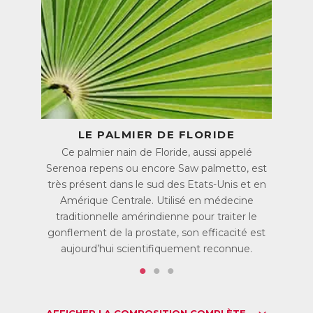
Prostate et troubles urinaires
ProstaSécurA est un produit 100% naturel contribuant à
diminuer la croissance prostatique liée à l’âge.
Sa formule unique, ayant fait l'objet d'un brevet, associe des
plantes, des vitamines et des minéraux dont l’efficacité a
été scientifiquement prouvée, permettant de soulager les
désagréments qui résultent du gonflement naturel de la
prostate (troubles urinaires, baisse d’activité sexuelle) et
d’aider à retrouver une vie sociale sans contrainte.
LE PALMIER DE FLORIDE
ProstaSécurA a fait l’objet de plusieurs études cliniques qui
Ce palmier nain de Floride, aussi appelé
ont toutes démontré son efficacité à réduire le gonflement
Serenoa repens ou encore Saw palmetto, est
de la prostate.
très présent dans le sud des Etats-Unis et en
ProstaSécurA ne remplace en aucun cas un examen
Amérique Centrale. Utilisé en médecine
médical, et ne doit pas se substituer à un traitement
traditionnelle amérindienne pour traiter le
médicamenteux ou une intervention chirurgicale lorsque
gonflement de la prostate, son efficacité est
cela est nécessaire.
aujourd’hui scientifiquement reconnue.
Gonflement de la prostate : un processus
naturel
La prostate est une petite glande située sous la vessie, qui
entoure le conduit de sortie de l’urine, appelé urètre.
AFFICHER LA COMPOSITION COMPLÈTE