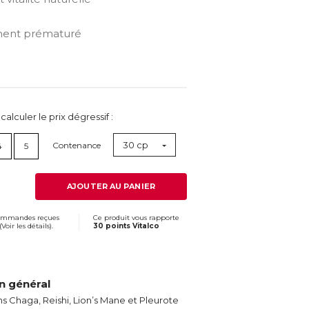
sement prématuré
lculer le prix dégressif :
30 cp
Contenance
4
5
AJOUTER AU PANIER
commandes reçues
Ce produit vous rapporte
(
Voir les détails
).
30 points Vitalco
n général
Chaga, Reishi, Lion’s Mane et Pleurote