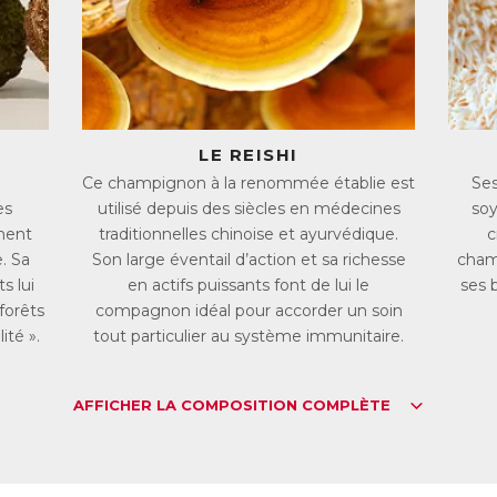
ur son effet immunomodulateur (permettant de réguler les réponses 
bres spécifiques favorisent la croissance et l’activité d’un microbiote in
tentiel prébiotique.
on’s Mane : la « crinière de lion »
Hericium Erinaceus
, aussi appelé Lion’s Mane, est un champignon come
rticulièrement dues à deux molécules qu’il renferme : les héricénones 
 encourageant notamment la production du Facteur de Croissance N
LE REISHI
utiendraient la neurogénèse (formation de nouveaux neurones) et la p
Ce champignon à la renommée établie est
Ses
organisation neuronale).
es
utilisé depuis des siècles en médecines
soy
 plus, la forte action antioxydante du Lion’s Mane fait de lui un allié 
gnitif.
ment
traditionnelles chinoise et ayurvédique.
c
. Sa
Son large éventail d’action et sa richesse
cham
leurote Jaune : le « champignon doré »
s lui
en actifs puissants font de lui le
ses 
iginaire d’Asie et avec une vive couleur jaune doré, le
Pleurotus Citri
forêts
compagnon idéal pour accorder un soin
x nombreux bienfaits.
 sa composition en molécules bénéfiques fait du Pleurote Jaune un c
ité ».
tout particulier au système immunitaire.
zymes digestives et en fibres (notamment en polysaccharides) est p
utenant le foie et l’intestin et en favorisant la bonne santé du microbiot
an digestif.
AFFICHER LA COMPOSITION COMPLÈTE
ssi, le Pleurote Jaune contient un acide aminé unique, l’ergothioné
nforcer l’action protectrice de ce champignon.
ulti Champignons : le meilleur des champignons dans 