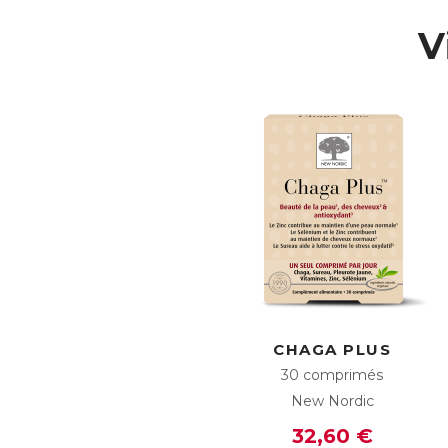
Mu
Pl
V
●
ox
→ 
●
→ 
●
cé
●
po
→ 
Le
✶ 
✶ 
AC
E
CHAGA PLUS
30 comprimés
New Nordic
32,60 €