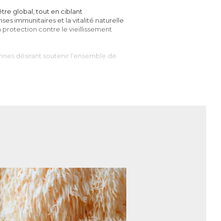
re global, tout en ciblant
ses immunitaires et la vitalité naturelle
a protection contre le vieillissement
nnes désirant soutenir l’ensemble de
es dans de nombreuses médecines
e ou l’acide bétulinique permettent,
, et donc d’optimiser les mécanismes de
re le vieillissement prématuré des
n nom latin
Ganoderma Lucidum
, figure
t au corps de s’adapter aux différents
le système immunitaire, hépatique, etc.
s, le Reishi se révèle très intéressant