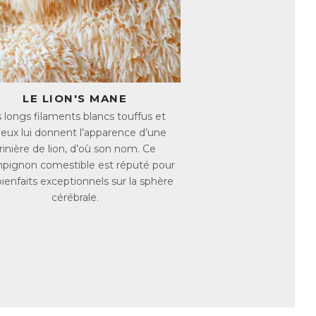
immunitaires et inflammatoires). Ces
testinal sain, octroyant au Reishi un fort
stible fascinant dont les vertus sont
et les érinacines.
erveuse (NGF), ces molécules
LE LION'S MANE
lasticité cérébrale (création et
 longs filaments blancs touffus et
eux lui donnent l’apparence d’une
indéniable en prévention d’un déclin
rinière de lion, d’où son nom. Ce
pignon comestible est réputé pour
bienfaits exceptionnels sur la sphère
nopileatus
, est un champignon comestible
cérébrale.
hampignon polyvalent, sa richesse en
articulièrement remarquable. En
e, il s’avère donc très intéressant sur le
ine, hautement antioxydant permettant de
une seule et même formule