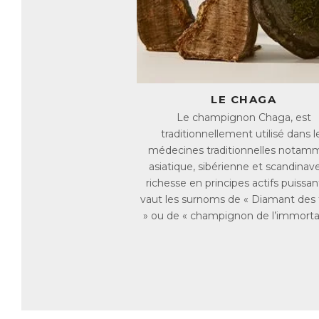
po
fi
po
Li
L’
pa
En
LE CHAGA
so
Le champignon Chaga, est
ré
traditionnellement utilisé dans l
De
co
médecines traditionnelles notam
asiatique, sibérienne et scandinave
P
richesse en principes actifs puissant
Or
vaut les surnoms de « Diamant des 
au
Si
» ou de « champignon de l’immortal
en
so
pl
Au
re
M