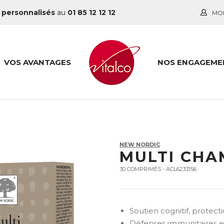
 personnalisés
au
01 85 12 12 12
MO
VOS AVANTAGES
NOS ENGAGEME
NEW NORDIC
MULTI CHA
30 COMPRIMÉS - ACL6233156
Soutien cognitif, protect
Défenses immunitaires et 