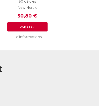
60 gélules
connus pour favoriser une bonne
New Nordic
tant ainsi une meilleure nutrition du
50,80 €
ACHETER
issance et le renforcement des cheveux,
capillaire. L’extrait de Millet renferme
 de kératine. La L-Méthionine et la L-
+ d'informations
c et la Biotine contribuent au maintien de
 le cheveu à conserver une pigmentation
e par la L-Cystéine, un acide aminé
t
étés antioxydantes, protègent les cheveux