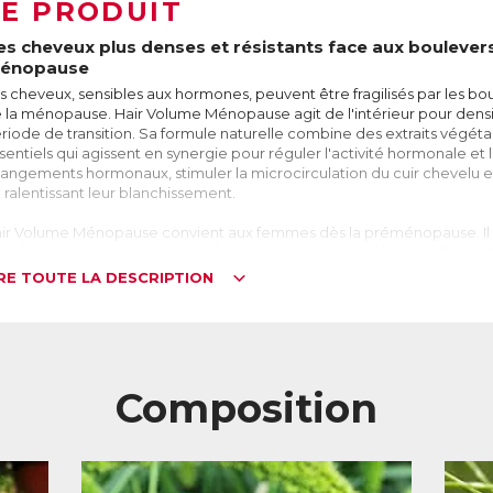
LE PRODUIT
es cheveux plus denses et résistants face aux boulev
énopause
s cheveux, sensibles aux hormones, peuvent être fragilisés par les 
 la ménopause. Hair Volume Ménopause agit de l'intérieur pour densif
riode de transition. Sa formule naturelle combine des extraits végét
sentiels qui agissent en synergie pour réguler l'activité hormonale et 
angements hormonaux, stimuler la microcirculation du cuir chevelu et
 ralentissant leur blanchissement.
ir Volume Ménopause convient aux femmes dès la préménopause. Il e
us dense ou limiter une chute de cheveux importante liée aux fluctua
IRE TOUTE LA DESCRIPTION
e cycle du cheveu
 cycle de vie de chaque cheveu est rythmé par une succession de 4 p
roissance), catagène (transition), télogène (repos), exogène (chute). Ce
nouvellement constant des cheveux. Chaque jour, nous perdons 50 à
nouvellement normal d’une chevelure en bonne santé. Nous avons envi
Composition
evelu et chaque follicule est programmé pour effectuer 20 à 30 cycl
’influence des hormones sur les cheveux
s hormones féminines influencent positivement la croissance des ch
 phase anagène. Les œstrogènes améliorent la microcirculation sanguine