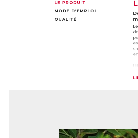
LE PRODUIT
MODE D'EMPLOI
D
m
QUALITÉ
Le
de
pé
es
ch
en
Ha
pl
L
L
Le
(c
re
re
ch
L
Le
la