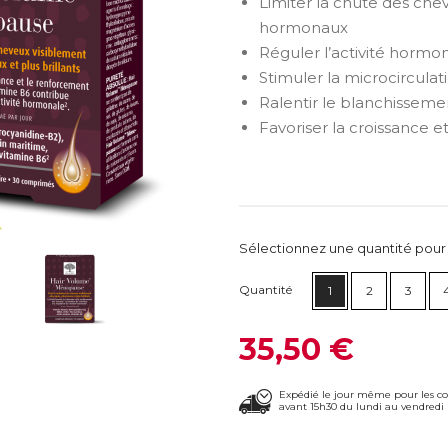
Limiter la chute des ch
hormonaux
Réguler l’activité hormo
Stimuler la microcirculat
Ralentir le blanchissem
Favoriser la croissance 
Sélectionnez une quantité pour ca
Quantité
1
2
3
35,50 €
Expédié le jour même pour les 
avant 15h30 du lundi au vendredi 