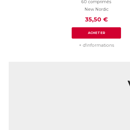
60 comprimés
ma
New Nordic
mi
ch
35,50 €
ACHETER
Ha
gr
na
+ d'informations
Cy
ch
Le
no
co
La
co
AC
E