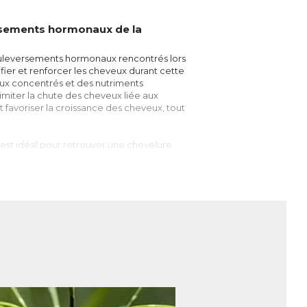
ersements hormonaux de la
bouleversements hormonaux rencontrés lors
ier et renforcer les cheveux durant cette
aux concentrés et des nutriments
limiter la chute des cheveux liée aux
 favoriser la croissance des cheveux, tout
st idéal pour retrouver une chevelure
tions hormonales.
hases bien distinctes : anagène
 cycle assure l’équilibre et le
 100 cheveux, ce qui correspond au
ron 100 000 follicules au niveau du cuir
es du cheveu jusqu’à épuisement.
eveux et seraient capables de prolonger
, ce qui optimise l'irrigation du cuir