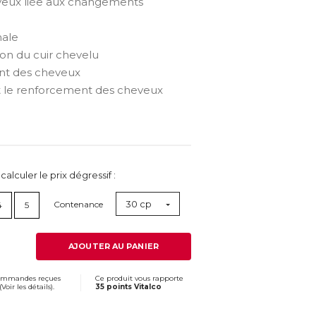
eveux liée aux changements
nale
ion du cuir chevelu
ent des cheveux
et le renforcement des cheveux
lculer le prix dégressif :
30 cp
Contenance
4
5
AJOUTER AU PANIER
commandes reçues
Ce produit vous rapporte
(
Voir les détails
).
35 points Vitalco