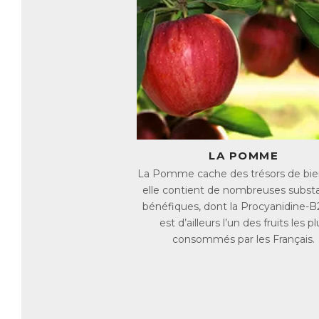
ch
pr
pr
Q
La
su
fé
pu
ju
ce
pe
LA POMME
pr
La Pomme cache des trésors de bienf
su
elle contient de nombreuses subst
de
bénéfiques, dont la Procyanidine-B2
L’
est d’ailleurs l’un des fruits les pl
bi
consommés par les Français.
ef
ch
ch
an
Le
d'