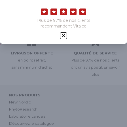
PRIX DÉGRESSIFS
EXPÉDITION RAPIDE
en fonction des quantités
le jour même
LIVRAISON OFFERTE
QUALITÉ DE SERVICE
en point retrait,
Plus de 97% de nos clients
sans minimum d'achat
ont un avis positif.
En savoir
plus
NOS PRODUITS
New Nordic
PhytoResearch
Laboratoire Landais
Découvrez le catalogue