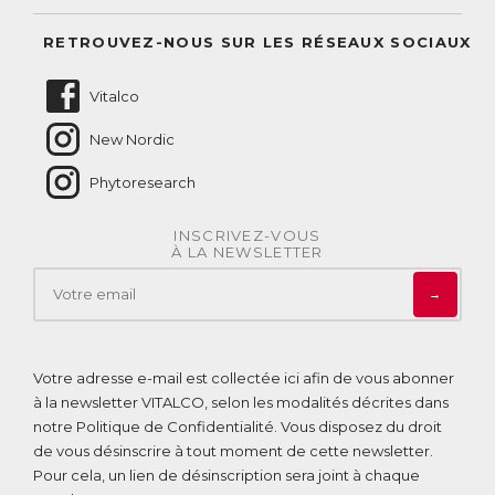
Suivre mes commandes
Questions fréquentes
RETROUVEZ-NOUS SUR LES RÉSEAUX SOCIAUX
Nous contacter
Vitalco
New Nordic
Phytoresearch
INSCRIVEZ-VOUS
À LA NEWSLETTER
→
Votre adresse e-mail est collectée ici afin de vous abonner
à la newsletter VITALCO, selon les modalités décrites dans
notre
Politique de Confidentialité
. Vous disposez du droit
de vous désinscrire à tout moment de cette newsletter.
Pour cela, un lien de désinscription sera joint à chaque