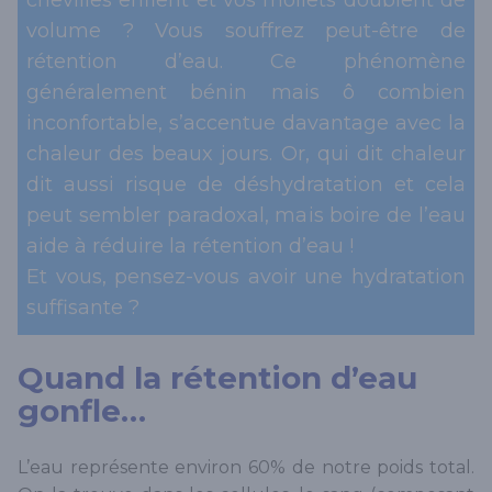
chevilles enflent et vos mollets doublent de
volume ? Vous souffrez peut-être de
rétention d’eau. Ce phénomène
généralement bénin mais ô combien
inconfortable, s’accentue davantage avec la
chaleur des beaux jours. Or, qui dit chaleur
dit aussi risque de déshydratation et cela
peut sembler paradoxal, mais boire de l’eau
aide à réduire la rétention d’eau !
Et vous, pensez-vous avoir une hydratation
suffisante ?
Quand la rétention d’eau
gonfle…
L’eau représente environ 60% de notre poids total.