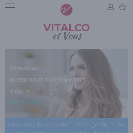
VITALCO
et Vous
Rétention d’eau
BUVEZ-VOUS SUFFISAMMENT
D’EAU ?
Perdre du poids
Vous avez la sensation d’être gonflé ? Vos