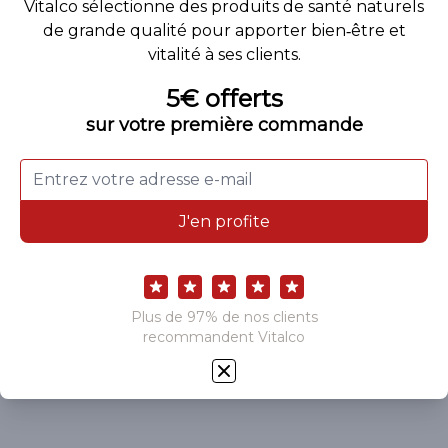
Boostez l’élimination avec
notre formule détox
YouDraine
Aide à détoxifier l’organisme
Favorise le bon fonctionnement du foie
Stimule le transit intestinal
Favorise l’élimination
Réduit la fatigue
Découvrir