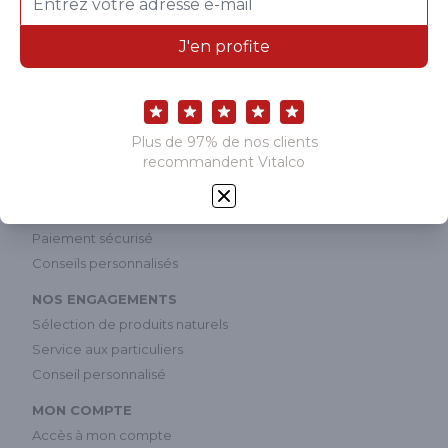
NOS PRODUITS
New Nordic
PhytoResearch
Laboratoire Landais
Découvrez le catalogue
VOS AVANTAGES
Programme de fidélité
Une livraison rapide
Paiement sécurisé
Conseils personnalisés
NOS ENGAGEMENTS
Sélection de produits naturels
Service aux particuliers
Conseil personnalisé
MON COMPTE
Accès à mon compte