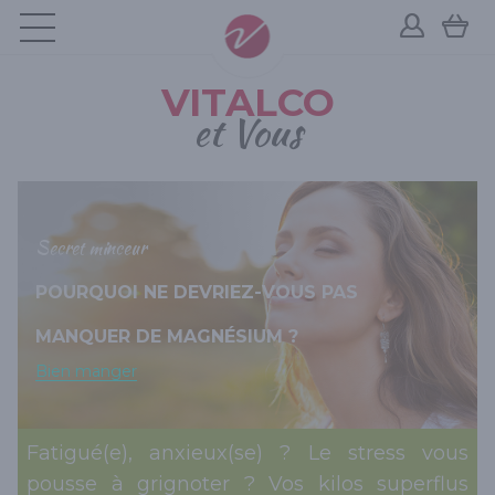
VITALCO
et Vous
Secret minceur
POURQUOI NE DEVRIEZ-VOUS PAS
MANQUER DE MAGNÉSIUM ?
Bien manger
Fatigué(e), anxieux(se) ? Le stress vous
pousse à grignoter ? Vos kilos superflus