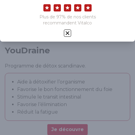
YouDraine
Programme de détox scandinave.
Aide à détoxifier l’organisme
Favorise le bon fonctionnement du foie
Stimule le transit intestinal
Favorise l’élimination
Réduit la fatigue
Je découvre