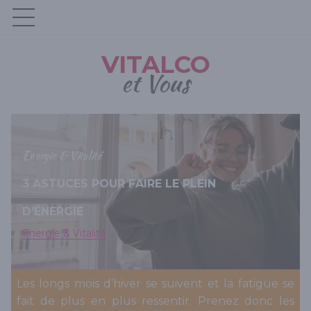
VITALCO
et Vous
Energie & Vitalité
3 ASTUCES POUR FAIRE LE PLEIN
D’ÉNERGIE
Energie & Vitalité
Les longs mois d’hiver se suivent et la fatigue se
fait de plus en plus ressentir. Prenez donc les