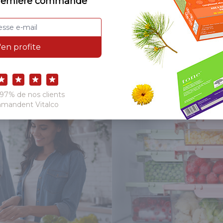
roupez les étapes
: épluchez et coupez tous les lé
…
conservation :
les plats cuits se conservent jus
 qui se mangeront en fin de semaine.
r le batch cooking pour vous lancer !