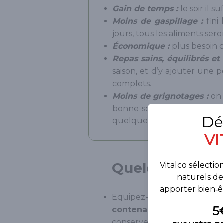
Gain de temps :
le soir il 
Moins de gaspillage :
fini
jours, tous les aliments sero
Économique :
plus besoin 
Repas sains, équilibrés et 
saison, et d’y ajouter une
complets.
Moins de grignotages :
on 
bonne solution pour mainte
quelques kilos.
Quelques conse
Equipez-vous de
boîtes h
contenants en verre
(plu
conserver vos soupes et vos