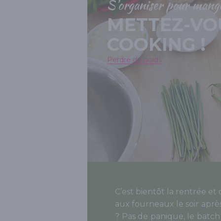
S'organiser pour mange
METTEZ-VO
COOKING !
Perdre du poids
C’est bientôt la rentrée e
aux fourneaux le soir aprè
? Pas de panique, le batch 