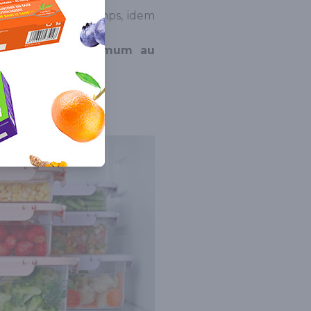
gumes en même temps, idem
qu’à 3 jours maximum au