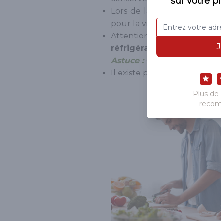
Lors de la préparation,
reg
pour la viande et le poisson
Attention à la durée de 
réfrigérateur.
Astuce :
Congelez les plats
Il existe pleins de livres su