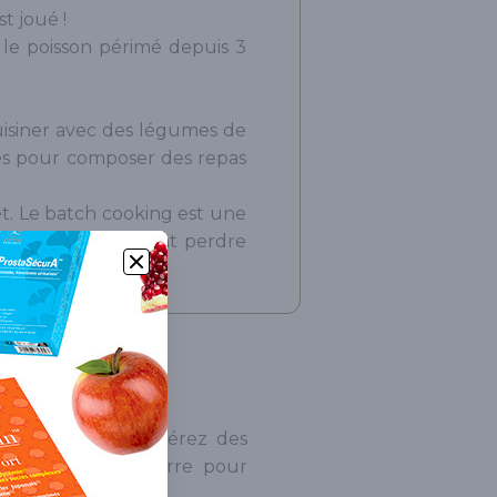
st joué !
 le poisson périmé depuis 3
 cuisiner avec des légumes de
les pour composer des repas
êt. Le batch cooking est une
ds ou éventuellement perdre
préparations. Préférez des
x bouteilles en verre pour