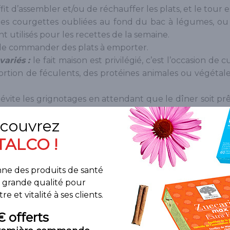
suffit d’assembler et/ou de réchauffer les plats, et le tour e
 les courgettes oubliées au fond du bac à légumes, ou
nt utilisés pour les recettes de la semaine.
de commander des plats à emporter.
variés :
le fait maison est privilégié, c’est l’occasion de
 portion de féculents, des protéines animales ou végéta
évite les grignotages en attendant que le dîner soit pr
nir une alimentation saine, et ainsi stabiliser son poi
ils pour une bonne pratique
ermétiques de toutes les tailles
pour stocker vos 
s sains et écologiques que le plastique). Pensez au
 sauces.