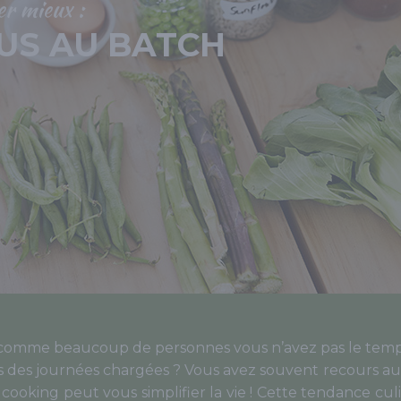
r mieux :
US AU BATCH
t comme beaucoup de personnes vous n’avez pas le temps
s des journées chargées ? Vous avez souvent recours aux
cooking peut vous simplifier la vie ! Cette tendance cul