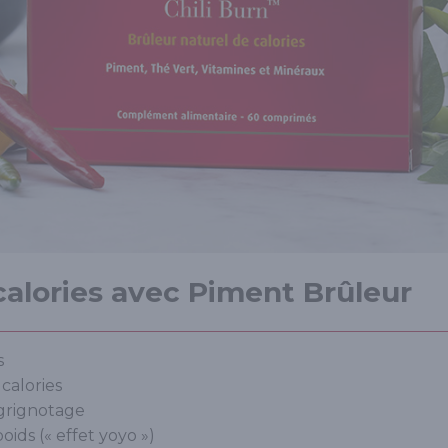
alories avec Piment Brûleur
s
calories
 grignotage
oids (« effet yoyo »)