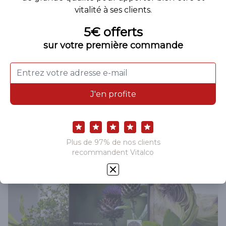
Diminue l’absorption des sucres et des graisses
Favorise le déstockage des réserves grâce à
son action brûle-graisse
Régule l’appétit et les envies de grignoter
Stimule l’élimination des toxines
Je découvre