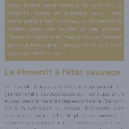
cette plante envahissante, et pourtant le
Pissenlit recèle de bienfaits pour notre
santé, grâce à ses nombreux principes actifs
cachés dans ses feuilles et ses racines.
Plante comestible et médicinale, le Pissenlit
gagne à être connu. Découvrez ce qu’il peut
vous apporter de bon !
Le Pissenlit à l’état sauvage
Le Pissenlit (Taraxacum officinale) appartient à la
grande famille des Astéracées qui regroupe, entre
autres, des plantes médicinales comme le Chardon-
Marie, la Camomille ou encore l’Echinacée. C’est
une plante vivace (elle vit plusieurs années) et
robuste qui s’adapte à de nombreuses conditions