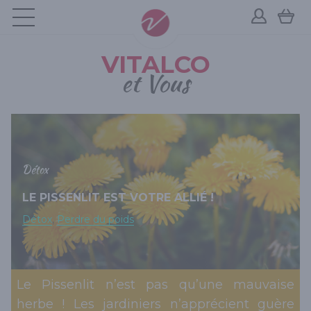
VITALCO
et Vous
Détox
LE PISSENLIT EST VOTRE ALLIÉ !
,
Détox
Perdre du poids
Le Pissenlit n’est pas qu’une mauvaise
herbe ! Les jardiniers n’apprécient guère