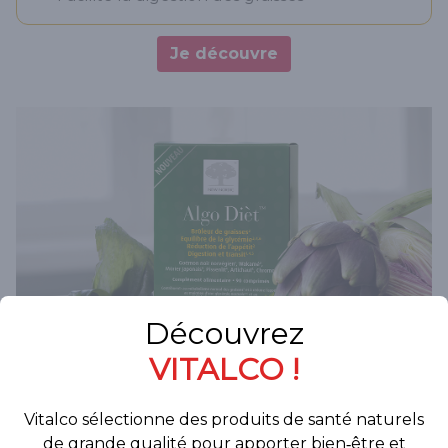
Je découvre
Algo Dièt : Formule minceur
4 en 1