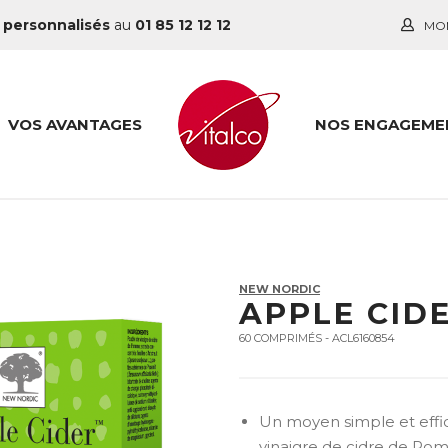
 personnalisés
au
01 85 12 12 12
MO
VOS AVANTAGES
NOS ENGAGEME
NEW NORDIC
APPLE CID
60 COMPRIMÉS - ACL6160854
Un moyen simple et effic
vinaigre de cidre de P