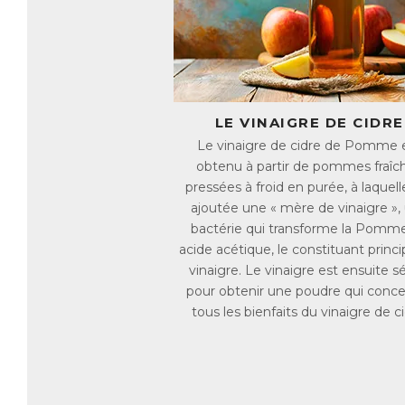
de
qu
Ap
Ch
● 
LE VINAIGRE DE CIDRE
● 
Le vinaigre de cidre de Pomme 
pr
obtenu à partir de pommes fraîc
l’
pressées à froid en purée, à laquell
ch
ajoutée une « mère de vinaigre »,
en
bactérie qui transforme la Pomm
d’
acide acétique, le constituant princi
● 
vinaigre. Le vinaigre est ensuite 
dr
pour obtenir une poudre qui conc
● 
tous les bienfaits du vinaigre de ci
Ap
AC
E