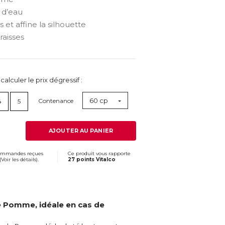
 d’eau
 et affine la silhouette
raisses
lculer le prix dégressif :
60 cp
Contenance
4
5
AJOUTER AU PANIER
commandes reçues
Ce produit vous rapporte
(
Voir les détails
).
27 points Vitalco
e Pomme, idéale en cas de