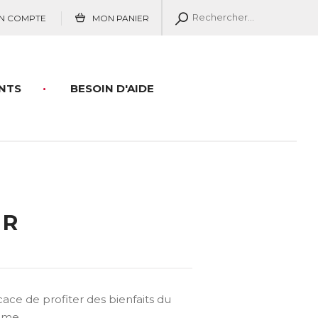
N COMPTE
MON PANIER
NTS
BESOIN D'AIDE
ER
ace de profiter des bienfaits du
omme