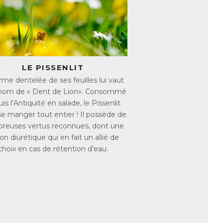
 efficace d’en consommer de grandes
nt de ses bienfaits.
LE PISSENLIT
du foie, notamment en stimulant la
rme dentelée de ses feuilles lui vaut
tudes scientifiques ont montré que
rnom de « Dent de Lion». Consommé
mment les triglycérides et le mauvais
is l’Antiquité en salade, le Pissenlit
tuation de surpoids. Du fait de sa richesse
se manger tout entier ! Il possède de
 aussi idéal pour lutter contre la rétention
reuses vertus reconnues, dont une
on diurétique qui en fait un allié de
 système urinaire, et dont l’action
choix en cas de rétention d’eau.
.
au et affiner la silhouette !