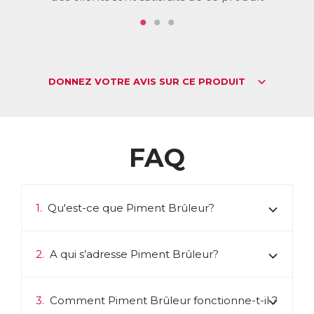
ACL :
9778511
EAN :
3401597785115
Télécharger la fiche produit
DONNEZ VOTRE AVIS SUR CE PRODUIT
FAQ
1.
Qu'est-ce que Piment Brûleur?
2.
A qui s’adresse Piment Brûleur?
3.
Comment Piment Brûleur fonctionne-t-il ?