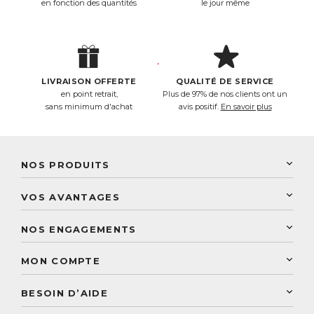
en fonction des quantités
le jour même
LIVRAISON OFFERTE
QUALITÉ DE SERVICE
en point retrait,
Plus de 97% de nos clients ont un
sans minimum d'achat
avis positif.
En savoir plus
NOS PRODUITS
New Nordic
VOS AVANTAGES
PhytoResearch
Programme de fidélité
Laboratoire Landais
NOS ENGAGEMENTS
Une livraison rapide
Découvrez le catalogue
Sélection de produits naturels
Paiement sécurisé
MON COMPTE
Service aux particuliers
Conseils personnalisés
Accès à mon compte
Conseil personnalisé
BESOIN D’AIDE
Suivre mes commandes