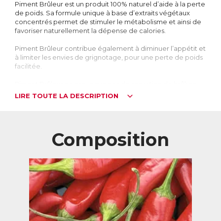
Piment Brûleur est un produit 100% naturel d’aide à la perte
de poids. Sa formule unique à base d’extraits végétaux
concentrés permet de stimuler le métabolisme et ainsi de
favoriser naturellement la dépense de calories.
Piment Brûleur contribue également à diminuer l’appétit et
à limiter les envies de grignotage, pour une perte de poids
facilitée.
Piment Brûleur ne provoque pas de sensation de brûlure
en bouche, ni dans l’estomac.
LIRE TOUTE LA DESCRIPTION
Eviter l’effet yoyo en stimulant le métabolisme
La minceur conditionne souvent l’image de soi. C’est sans
doute pourquoi 67% des femmes et 50% des hommes
Composition
déclarent vouloir maigrir. Pourtant, 4 personnes sur 5
reprennent du poids après un régime.
C’est le fameux « effet yoyo » : soumis à un régime qui le
prive, l’organisme se met à stocker, et le retour à une
alimentation normale entraîne une reprise de poids
équivalente, voire supérieure à ce qui avait été perdu.
Pour perdre du poids, il faut que l’organisme brûle plus de
calories qu’il n’en reçoit. L’ensemble de ses dépenses