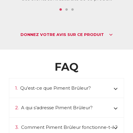
ACL :
9778511
EAN :
3401597785115
Télécharger la fiche produit
DONNEZ VOTRE AVIS SUR CE PRODUIT
FAQ
1.
Qu'est-ce que Piment Brûleur?
2.
A qui s’adresse Piment Brûleur?
3.
Comment Piment Brûleur fonctionne-t-il ?