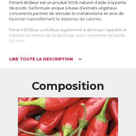
Piment Brûleur est un produit 100% naturel d’aide à la perte
de poids. Sa formule unique à base d’extraits végétaux
concentrés permet de stimuler le métabolisme et ainsi de
favoriser naturellement la dépense de calories.
Piment Brûleur contribue également à diminuer l’appétit et
à limiter les envies de grignotage, pour une perte de poids
facilitée.
Piment Brûleur ne provoque pas de sensation de brûlure
en bouche, ni dans l’estomac.
LIRE TOUTE LA DESCRIPTION
Eviter l’effet yoyo en stimulant le métabolisme
La minceur conditionne souvent l’image de soi. C’est sans
doute pourquoi 67% des femmes et 50% des hommes
Composition
déclarent vouloir maigrir. Pourtant, 4 personnes sur 5
reprennent du poids après un régime.
C’est le fameux « effet yoyo » : soumis à un régime qui le
prive, l’organisme se met à stocker, et le retour à une
alimentation normale entraîne une reprise de poids
équivalente, voire supérieure à ce qui avait été perdu.
Pour perdre du poids, il faut que l’organisme brûle plus de
calories qu’il n’en reçoit. L’ensemble de ses dépenses