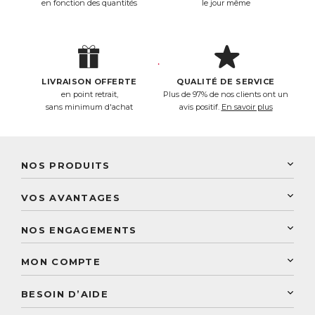
en fonction des quantités
le jour même
LIVRAISON OFFERTE
QUALITÉ DE SERVICE
en point retrait,
Plus de 97% de nos clients ont un
sans minimum d'achat
avis positif.
En savoir plus
NOS PRODUITS
New Nordic
VOS AVANTAGES
PhytoResearch
Programme de fidélité
Laboratoire Landais
NOS ENGAGEMENTS
Une livraison rapide
Découvrez le catalogue
Sélection de produits naturels
Paiement sécurisé
MON COMPTE
Service aux particuliers
Conseils personnalisés
Accès à mon compte
Conseil personnalisé
BESOIN D’AIDE
Suivre mes commandes