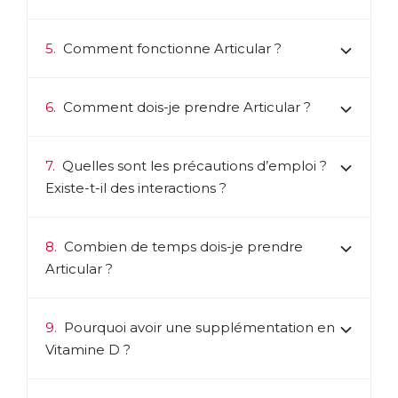
formule. Sa composition unique lui permet d’agir de
manière complète sur la santé de l’ensemble des éléments
du système locomoteur (articulations, os, muscles et
5.
Comment fonctionne Articular ?
tendons), ainsi que sur la circulation sanguine pour
préserver le capital mobilité. Sa très forte concentration en
principes bioactifs en fait une formule d’une efficacité
6.
Comment dois-je prendre Articular ?
inégalable.
ACL :
4037750
EAN :
3401540377503
7.
Quelles sont les précautions d’emploi ?
Existe-t-il des interactions ?
Télécharger la fiche produit
8.
Combien de temps dois-je prendre
Articular ?
9.
Pourquoi avoir une supplémentation en
Vitamine D ?