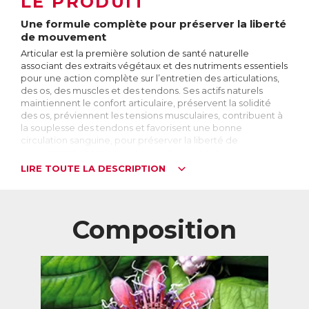
LE PRODUIT
Une formule complète pour préserver la liberté
de mouvement
Articular est la première solution de santé naturelle
associant des extraits végétaux et des nutriments essentiels
pour une action complète sur l’entretien des articulations,
des os, des muscles et des tendons. Ses actifs naturels
maintiennent le confort articulaire, préservent la solidité
des os, préviennent les tensions musculaires, contribuent à
la souplesse des tendons et favorisent une bonne
circulation sanguine, pour préserver la liberté de
mouvement et mener une vie active en toutes
circonstances.
LIRE TOUTE LA DESCRIPTION
Les troubles de la mobilité liés à l’âge
L’ensemble des articulations, des os, des muscles et des
tendons forme le système locomoteur. C’est ce système
Composition
tout entier qui permet de bouger !
Avec l’âge, le vieillissement du système locomoteur a de
nombreuses conséquences qui peuvent impacter la
mobilité :
- Usure du cartilage et douleurs articulaires : difficultés à se
déplacer, à effectuer les gestes simples du quotidien