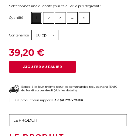
Sélectionnez une quantité pour calculer le prix dégressif :
Quantité
1
2
3
4
5
60 cp
Contenance
39,20 €
AJOUTER AU PANIER
Expédié le jour même pour les commandes reçues avant 15h30
du lundi au vendredi (
Voir les détails
).
Ce produit vous rapporte
39 points Vitalco