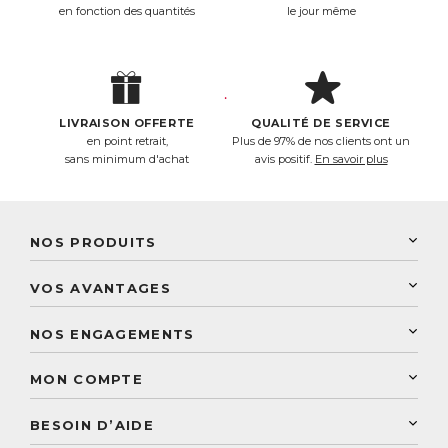
en fonction des quantités
le jour même
LIVRAISON OFFERTE
QUALITÉ DE SERVICE
en point retrait,
Plus de 97% de nos clients ont un
sans minimum d'achat
avis positif.
En savoir plus
NOS PRODUITS
New Nordic
VOS AVANTAGES
PhytoResearch
Programme de fidélité
Laboratoire Landais
NOS ENGAGEMENTS
Une livraison rapide
Découvrez le catalogue
Sélection de produits naturels
Paiement sécurisé
MON COMPTE
Service aux particuliers
Conseils personnalisés
Accès à mon compte
Conseil personnalisé
BESOIN D’AIDE
Suivre mes commandes