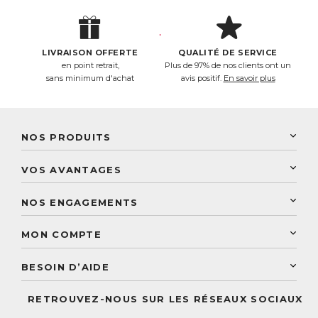
LIVRAISON OFFERTE
QUALITÉ DE SERVICE
en point retrait,
Plus de 97% de nos clients ont un
sans minimum d'achat
avis positif.
En savoir plus
NOS PRODUITS
New Nordic
VOS AVANTAGES
PhytoResearch
Programme de fidélité
Laboratoire Landais
NOS ENGAGEMENTS
Une livraison rapide
Découvrez le catalogue
Sélection de produits naturels
Paiement sécurisé
MON COMPTE
Service aux particuliers
Conseils personnalisés
Accès à mon compte
Conseil personnalisé
BESOIN D’AIDE
Suivre mes commandes
Questions fréquentes
RETROUVEZ-NOUS SUR LES RÉSEAUX SOCIAUX
Nous contacter