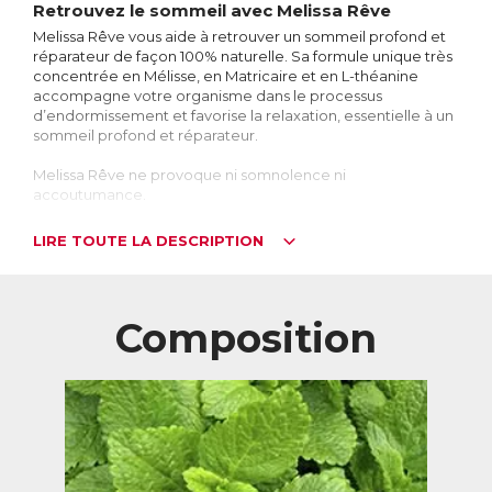
Retrouvez le sommeil avec Melissa Rêve
Melissa Rêve vous aide à retrouver un sommeil profond et
réparateur de façon 100% naturelle. Sa formule unique très
concentrée en Mélisse, en Matricaire et en L-théanine
accompagne votre organisme dans le processus
d’endormissement et favorise la relaxation, essentielle à un
sommeil profond et réparateur.
Melissa Rêve ne provoque ni somnolence ni
accoutumance.
Stress, changements hormonaux, décalage
LIRE TOUTE LA DESCRIPTION
horaire… Les raisons de mal dormir sont
nombreuses
Nous sommes très nombreux à souffrir de troubles du
sommeil, dont les causes sont souvent multiples : l’anxiété
Composition
et le décalage horaire sont les plus connus, mais un
changement hormonal comme la ménopause, ou encore
un déséquilibre alimentaire, peuvent nuire à la qualité du
sommeil. Qu’il s’agisse d’insomnies ou juste d’un sommeil
agité, les conséquences d’une mauvaise nuit se font
ressentir le jour : fatigue, difficultés à se concentrer,
irritabilité, et même éventuellement tendance au
surpoids…