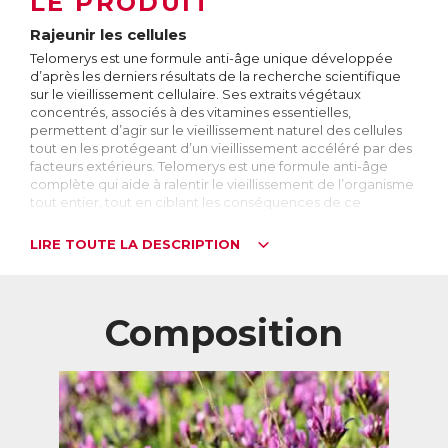
LE PRODUIT
Rajeunir les cellules
Telomerys est une formule anti-âge unique développée
d’après les derniers résultats de la recherche scientifique
sur le vieillissement cellulaire. Ses extraits végétaux
concentrés, associés à des vitamines essentielles,
permettent d’agir sur le vieillissement naturel des cellules
tout en les protégeant d’un vieillissement accéléré par des
facteurs extérieurs. Telomerys est une formule anti-âge
complète qui aide à ralentir le vieillissement de l’organisme
tout entier, tout en ciblant les conséquences de ce
vieillissement au niveau cardiovasculaire, cutané et
cérébral.
LIRE TOUTE LA DESCRIPTION
A la pointe de la recherche scientifique
En 2009, Elizabeth Blackburn, Carol Greider et Jack Szostak
ont reçu le Prix Nobel de médecine et physiologie pour
Composition
leurs travaux sur le vieillissement cellulaire. Ils ont découvert
qu’à l’intérieur de chaque cellule de l’organisme se
trouvent des télomères, des fragments d’ADN qui
déterminent sa durée de vie. Ces télomères raccourcissent
progressivement jusqu’à atteindre une longueur critique,
ce qui entraîne la mort de la cellule. Véritables aiguilles de
l’horloge biologique, ils régissent la vitesse à laquelle vieillit