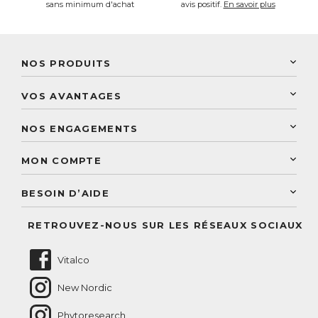
sans minimum d'achat
avis positif.
En savoir plus
NOS PRODUITS
New Nordic
VOS AVANTAGES
PhytoResearch
Programme de fidélité
Laboratoire Landais
NOS ENGAGEMENTS
Une livraison rapide
Découvrez le catalogue
Sélection de produits naturels
Paiement sécurisé
MON COMPTE
Service aux particuliers
Conseils personnalisés
Accès à mon compte
Conseil personnalisé
BESOIN D’AIDE
Suivre mes commandes
Questions fréquentes
RETROUVEZ-NOUS SUR LES RÉSEAUX SOCIAUX
Nous contacter
Vitalco
New Nordic
Phytoresearch