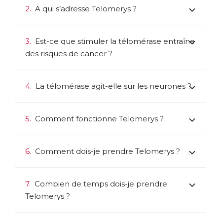
de plusieurs études scientifiques démontrant son effet protecteur
2.
A qui s’adresse Telomerys ?
sur le cerveau et les fonctions cognitives, notamment la
mémoire.
3.
Est-ce que stimuler la télomérase entraîne
Telomerys est donc une formule anti-âge complète, qui
agit non seulement sur les causes du vieillissement
des risques de cancer ?
cellulaire mais aussi sur ses conséquences.
ACL :
6024256
4.
La télomérase agit-elle sur les neurones ?
EAN :
3401560242560
Télécharger la fiche produit
5.
Comment fonctionne Telomerys ?
6.
Comment dois-je prendre Telomerys ?
7.
Combien de temps dois-je prendre
Telomerys ?