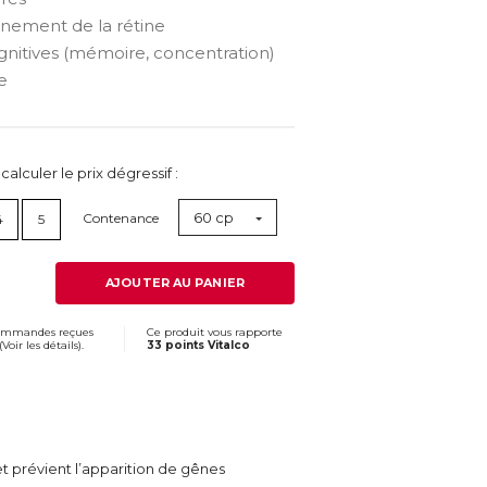
nnement de la rétine
ognitives (mémoire, concentration)
e
lculer le prix dégressif :
60 cp
Contenance
4
5
AJOUTER AU PANIER
commandes reçues
Ce produit vous rapporte
(
Voir les détails
).
33 points Vitalco
et prévient l’apparition de gênes