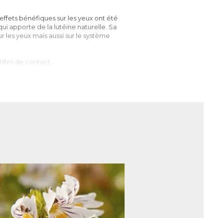
 effets bénéfiques sur les yeux ont été
ui apporte de la lutéine naturelle. Sa
r les yeux mais aussi sur le système
tilles de contact.
ue. Intermédiaires essentiels dans la
nsforment en signaux envoyés au cerveau
 transforme les rayons lumineux en signaux
re de laquelle se trouve la macula : c’est
pour éviter que la vue ne se détériore.
t aussi restreindre les capacités
 lors du passage de la clarté à la
s par une sur- sollicitation des yeux,