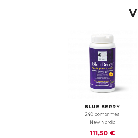
AC
V
E
BLUE BERRY
240 comprimés
New Nordic
111,50 €