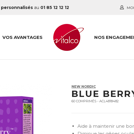
 personnalisés
au
01 85 12 12 12
MO
VOS AVANTAGES
NOS ENGAGEME
NEW NORDIC
BLUE BERR
60 COMPRIMÉS - ACL4818482
Aide à maintenir une bon
Diminue les gênes oculai