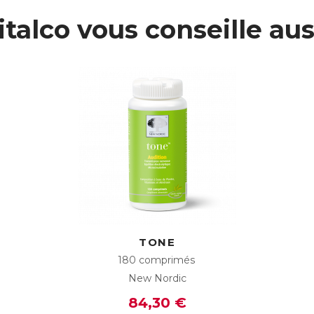
L :
4818482
italco vous conseille aus
AN :
3401548184820
Télécharger la fiche produit
TONE
180 comprimés
New Nordic
84,30 €