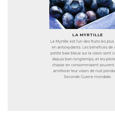
su
Ma
di
ma
l’
LA MYRTILLE
Bl
ne
La Myrtille est l’un des fruits les plus
es
en antioxydants. Les bénéfices de 
petite baie bleue sur la vision sont 
De
depuis bien longtemps, et les pilot
Le
de
chasse en consommaient souvent
améliorer leur vision de nuit penda
Bl
Seconde Guerre mondiale.
na
jo
En
ma
Le
es