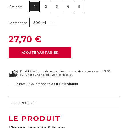
Quantité
1
2
3
4
5
500 ml
Contenance
27,70 €
AJOUTER AU PANIER
Expédié le jour même pour les commandes reçues avant 15h30
du lundi au vendredi (
Voir les détails
).
Ce produit vous rapporte
27 points Vitalco
LE PRODUIT
L’importance du Silicium