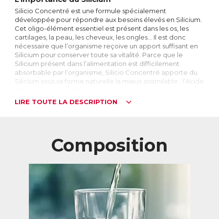
Silicio Concentré est une formule spécialement
développée pour répondre aux besoins élevés en Silicium.
Cet oligo-élément essentiel est présent dans les os, les
cartilages, la peau, les cheveux, les ongles… Il est donc
nécessaire que l’organisme reçoive un apport suffisant en
Silicium pour conserver toute sa vitalité. Parce que le
Silicium présent dans l’alimentation est difficilement
absorbable par l’organisme, Silicio Concentré apporte du
Silicium sous sa forme naturelle la mieux assimilable : l’Acide
OrthoSilicique Si(OH)4.
LIRE TOUTE LA DESCRIPTION
Silicio Concentré apporte au moins 14 mg de Silicium par
jour, permettant de répondre aux besoins les plus élevés
en Silicium.
Composition
Le Silicium : quelle forme choisir ?
Le Silicium est l’élément le plus abondant de la croûte
terrestre après l’oxygène. Il n’existe pas dans la nature en
tant que corps pur, mais est toujours associé à d’autres
éléments. On le trouve majoritairement sous forme de
silice, dans le sable ou le quartz par exemple.
Le corps humain contient environ 1000 mg de Silicium,
principalement dans les os, les cartilages et les tendons