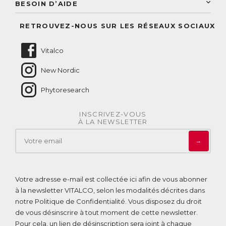
Conseil personnalisé
BESOIN D’AIDE
Suivre mes commandes
Questions fréquentes
RETROUVEZ-NOUS SUR LES RÉSEAUX SOCIAUX
Nous contacter
Vitalco
New Nordic
Phytoresearch
INSCRIVEZ-VOUS
À LA NEWSLETTER
→
Votre adresse e-mail est collectée ici afin de vous abonner
à la newsletter VITALCO, selon les modalités décrites dans
notre
Politique de Confidentialité
. Vous disposez du droit
de vous désinscrire à tout moment de cette newsletter.
Pour cela, un lien de désinscription sera joint à chaque