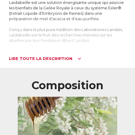
Laidabeille est une solution énergisante unique qui associe
les bienfaits de la Gelée Royale à ceux du système Exler®
(Extrait Liquide d’Embryons de Reines) dans une
préparation de miel d’acacia et d’eau purifiée.
Conçu dans la plus pure tradition des Laboratoires Landais,
Laidabeille est le fruit des recherches menées sur les
abeilles par leur fondateur Albert Landais.
Laidabeille convient particulièrement en période de
changement de saison, afin de fortifier l’organisme. Ses
LIRE TOUTE LA DESCRIPTION
vertus régénératrices sont appréciées par des centaines
de milliers de personnes à travers le monde depuis plus de
60 ans.
Composition
Son extrême pureté en fait un produit adapté aux enfants
comme aux personnes âgées.
Un savoir-faire authentique
En 1949, Albert Landais fait des recherches sur les propriétés
des produits de la ruche, et découvre les exceptionnelles
capacités de la Gelée Royale et des Embryons de Reines
d’Abeille. Il décide de les réunir pour créer un produit
unique : Laidabeille.