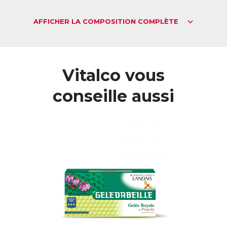
doux et sucré qui conviendra aux palais les plus délicats.
ACL :
6019271
AFFICHER LA COMPOSITION COMPLÈTE
EAN :
3760036890019
Télécharger la fiche produit
Vitalco vous
conseille aussi