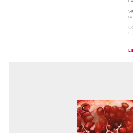
ri
Sa
re
Co
n’
*E
L
Ma
Le
es
La
ex
mu
La
él
Ma
qu
co
en