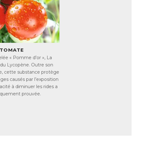
facteurs externes, tels que le tabac, le
é.
ocalisée d’élastine qui épaissit la peau à
ment l’apparition de stress oxydatif qui
sur les causes naturels du vieillissement
 TOMATE
ée « Pomme d’or », La
 du Lycopène. Outre son
te, cette substance protège
 ans a montré que les effets de
es causés par l’exposition
acité à diminuer les rides a
fiquement prouvée.
turel présent dans la peau, ainsi qu’un
pène et de l’Astaxanthine naturelle, de