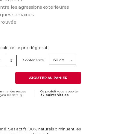
ntre les agressions extérieures
elques semaines
prouvée
lculer le prix dégressif :
60 cp
Contenance
4
5
AJOUTER AU PANIER
commandes reçues
Ce produit vous rapporte
(
Voir les détails
).
32 points Vitalco
ané. Ses actifs 100% naturels diminuent les