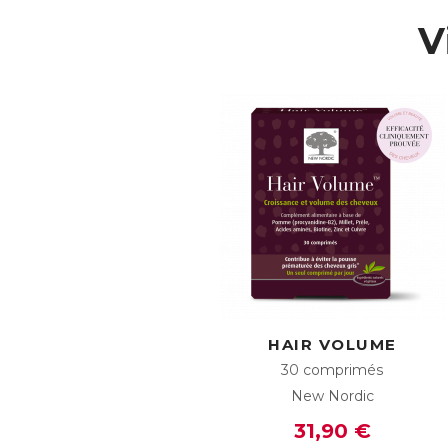
pu
V
To
la
La
co
AC
E
HAIR VOLUME
30 comprimés
New Nordic
31,90 €