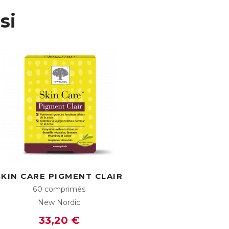
si
nt leurs effets bénéfiques pour la beauté et
mine C qui protège également les cellules
SKIN CARE PIGMENT CLAIR
60 comprimés
New Nordic
33,20 €