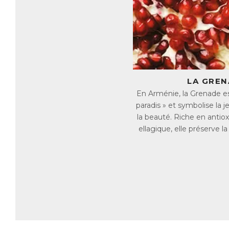
Ce
st
En
ce
ac
C’
LA GREN
cu
En Arménie, la Grenade es
paradis » et symbolise la 
E
la beauté. Riche en antiox
Un
Co
ellagique, elle préserve l
✓ 
✓ 
✓ 
D
Co
ex
L’