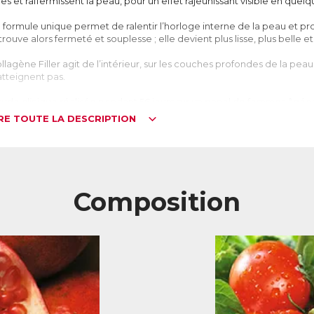
des et raffermissent la peau, pour un effet rajeunissant visible en que
 formule unique permet de ralentir l’horloge interne de la peau et p
trouve alors fermeté et souplesse ; elle devient plus lisse, plus belle et
llagène Filler agit de l’intérieur, sur les couches profondes de la pea
atteignent pas.
tude clinique réalisée pendant 56 jours sur un panel de femmes âgées
IRE TOUTE LA DESCRIPTION
is d’où viennent les rides ?
s rides sont les manifestations les plus visibles du vieillissement cutan
t pourtant liée à une évolution naturelle de la peau avec l’âge.
 peau est constituée de trois tissus superposés : l’épiderme, qui joue 
Composition
erce une fonction de soutien, un peu comme une charpente, et l’hypo
scles.
 tenue du derme dépend en grande partie du collagène et de l’élasti
asticité à la peau. Elles sont produites par les fibroblastes, des cellule
is avec l’âge, la production de collagène et d’élastine diminue rapidem
e l’activité de la collagénase, une enzyme responsable de la dégra
nsidérablement. La peau perd alors son élasticité et sa capacité à résiste
droits, provoquant l’apparition de rides.