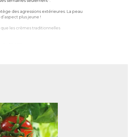
lques semaines seulement*.
rotège des agressions extérieures. La peau
 d’aspect plus jeune !
u que les crèmes traditionnelles
 de 36 à 58 ans.
é. Leur apparition, souvent très mal vécue,
un rôle de protection, le derme qui
derme, qui est rattaché aux os et aux
ne, qui confèrent sa fermeté et son
s particulières du derme.
ent. A 50 ans, elle est quasi nulle, tandis
dation du collagène, augmente
r. Elle s’affine et s’affaisse à certains