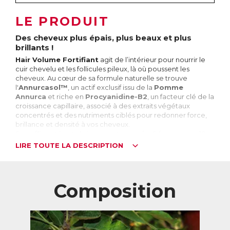
LE PRODUIT
Des cheveux plus épais, plus beaux et plus
brillants !
Hair Volume Fortifiant
agit de l’intérieur pour nourrir le
cuir chevelu et les follicules pileux, là où poussent les
cheveux. Au cœur de sa formule naturelle se trouve
l'
Annurcasol™
, un actif exclusif issu de la
Pomme
Annurca
et riche en
Procyanidine-B2
, un facteur clé de la
croissance capillaire, associé à des extraits végétaux
concentrés et des nutriments ciblés pour redonner force,
brillance et densité à vos cheveux.
Son efficacité est cliniquement prouvée, 9 femmes sur 10
sont satisfaites !
LIRE TOUTE LA DESCRIPTION
Les comprimés
Hair Volume Fortifiant
s’adressent aux
personnes qui perdent leurs cheveux, qui ont des cheveux
fins, ternes et cassants et/ou qui constatent une apparition
Composition
prématurée de cheveux blancs.
Plus largement,
Hair Volume Fortifiant
s’adresse aux
personnes à la recherche d'une solution renforcée et
premium pour prendre soin de leur chevelure en
profondeur : que ce soit pour retrouver du volume et de la