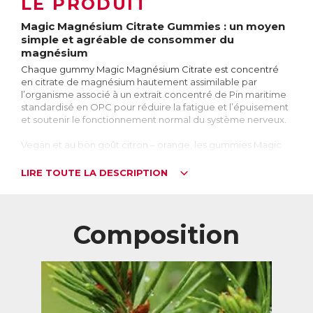
LE PRODUIT
Magic Magnésium Citrate Gummies : un moyen
simple et agréable de consommer du
magnésium
Chaque gummy Magic Magnésium Citrate est concentré
en citrate de magnésium hautement assimilable par
l’organisme associé à un extrait concentré de Pin maritime
standardisé en OPC pour réduire la fatigue et l’épuisement
et soutenir le fonctionnement normal du système nerveux.
Vegan et au bon goût citron – orange, les gummies Magic
Magnésium Citrate sont un moyen simple et délicieux de se
supplémenter en magnésium.
LIRE TOUTE LA DESCRIPTION
Pour qui ?
Magic Magnésium Citrate Gummies est idéal pour :
→ les personnes stressées, fatiguées, voire épuisées
Composition
→ les sportifs, à la perte de magnésium accrue
→ les personnes qui ont des apports alimentaires
insuffisants en magnésium
→ les enfants à partir de 4 ans, qui ont besoin d’un apport
supplémentaire en magnésium
Le Citrate de Magnésium : une forme