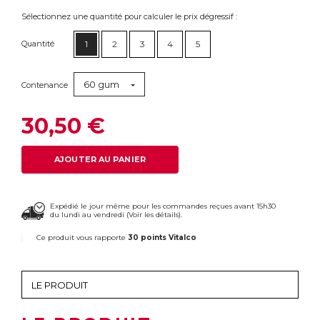
Sélectionnez une quantité pour calculer le prix dégressif :
Quantité
1
2
3
4
5
60 gum
Contenance
30,50 €
AJOUTER AU PANIER
Expédié le jour même pour les commandes reçues avant 15h30
du lundi au vendredi (
Voir les détails
).
Ce produit vous rapporte
30 points Vitalco