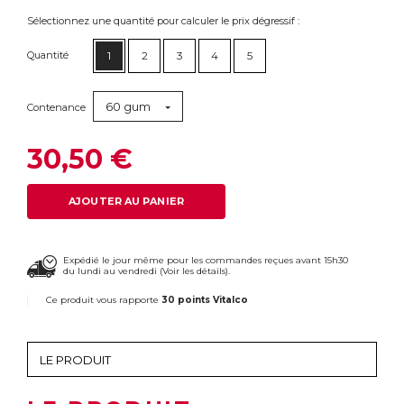
Sélectionnez une quantité pour calculer le prix dégressif :
Quantité
1
2
3
4
5
60 gum
Contenance
30,50 €
AJOUTER AU PANIER
Expédié le jour même pour les commandes reçues avant 15h30
du lundi au vendredi (
Voir les détails
).
Ce produit vous rapporte
30 points Vitalco