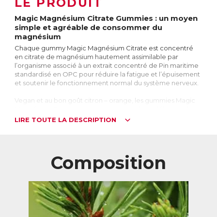
LE PRODUIT
Magic Magnésium Citrate Gummies : un moyen
simple et agréable de consommer du
magnésium
Chaque gummy Magic Magnésium Citrate est concentré
en citrate de magnésium hautement assimilable par
l’organisme associé à un extrait concentré de Pin maritime
standardisé en OPC pour réduire la fatigue et l’épuisement
et soutenir le fonctionnement normal du système nerveux.
Vegan et au bon goût citron – orange, les gummies Magic
Magnésium Citrate sont un moyen simple et délicieux de se
supplémenter en magnésium.
LIRE TOUTE LA DESCRIPTION
Pour qui ?
Magic Magnésium Citrate Gummies est idéal pour :
→ les personnes stressées, fatiguées, voire épuisées
Composition
→ les sportifs, à la perte de magnésium accrue
→ les personnes qui ont des apports alimentaires
insuffisants en magnésium
→ les enfants à partir de 4 ans, qui ont besoin d’un apport
supplémentaire en magnésium
Le Citrate de Magnésium : une forme