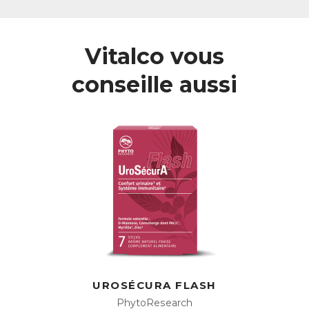
Comment favoriser le bon fonctionnement du
système urinaire ?
Pour préserver son bon fonctionnement et limiter les
Vitalco vous
risques d’infection, il est crucial de favoriser un drainage
régulier, autrement dit, de “laver” naturellement l’appareil
conseille aussi
urinaire.
Au quotidien, plusieurs habitudes peuvent contribuer à
maintenir un système urinaire sain :
•
Limiter les agents irritants
comme le café, les
aliments trop salés, sucrés ou ultra-transformés
•
Adopter une alimentation équilibrée
, riche en fruits et
légumes (hydratation + antioxydants)
•
Bouger régulièrement
pour stimuler la circulation et le
fonctionnement rénal
•
Ne pas se retenir d’uriner
, la stagnation favorise la
prolifération des agents pathogènes
Le système urinaire reposant sur un équilibre subtil des
fluides,
une hydratation suffisante, d’au minimum 1,5
litre d’eau par jour
, est donc essentielle.
Stimuler la diurèse (production d’urine) permettra donc de :
UROSÉCURA FLASH
→ Contribuer à la santé globale de l’organisme
PhytoResearch
→ Préserver la fonction rénale