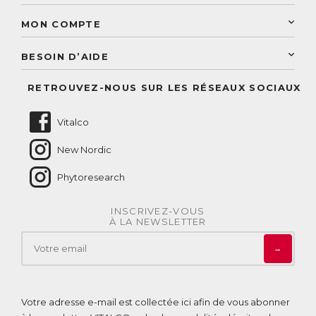
Une livraison rapide
Découvrez le catalogue
Sélection de produits naturels
Paiement sécurisé
MON COMPTE
Service aux particuliers
Conseils personnalisés
Accès à mon compte
Conseil personnalisé
BESOIN D’AIDE
Suivre mes commandes
Questions fréquentes
RETROUVEZ-NOUS SUR LES RÉSEAUX SOCIAUX
Nous contacter
Vitalco
New Nordic
Phytoresearch
INSCRIVEZ-VOUS
À LA NEWSLETTER
→
Votre adresse e-mail est collectée ici afin de vous abonner