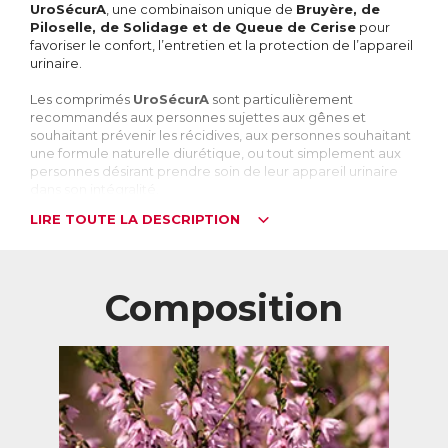
UroSécurA
, une combinaison unique de
Bruyère, de
Piloselle, de Solidage et de Queue de Cerise
pour
favoriser le confort, l’entretien et la protection de l’appareil
urinaire.
Les comprimés
UroSécurA
sont particulièrement
recommandés aux personnes sujettes aux gênes et
souhaitant prévenir les récidives, aux personnes souhaitant
une formule naturelle diurétique, ou tout simplement aux
personnes désirant prendre soin de leur appareil urinaire
dans son intégralité.
LIRE TOUTE LA DESCRIPTION
L’appareil urinaire : un circuit discret pour une
santé équilibrée
Le système urinaire, composé des reins, des uretères
(canaux qui acheminent l’urine des reins vers la vessie), de la
Composition
vessie, de l’urètre et du méat urinaire (orifice par lequel
l’urine est évacuée), assure plusieurs fonctions vitales :
● Filtration du sang
● Production d’urine et élimination des déchets
● Equilibre électrolytique (sodium, potassium, etc.) et acido-
basique (pH sanguin)
● Equilibre hydrique
● Synthèse d’hormones, d’enzymes et de vitamines
→
Grâce à ces mécanismes, il contribue directement au