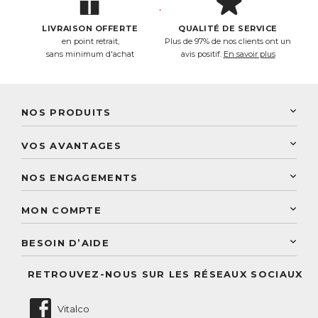
LIVRAISON OFFERTE
QUALITÉ DE SERVICE
en point retrait,
Plus de 97% de nos clients ont un
sans minimum d'achat
avis positif.
En savoir plus
NOS PRODUITS
New Nordic
VOS AVANTAGES
PhytoResearch
Programme de fidélité
Laboratoire Landais
NOS ENGAGEMENTS
Une livraison rapide
Découvrez le catalogue
Sélection de produits naturels
Paiement sécurisé
MON COMPTE
Service aux particuliers
Conseils personnalisés
Accès à mon compte
Conseil personnalisé
BESOIN D’AIDE
Suivre mes commandes
Questions fréquentes
RETROUVEZ-NOUS SUR LES RÉSEAUX SOCIAUX
Nous contacter
Vitalco