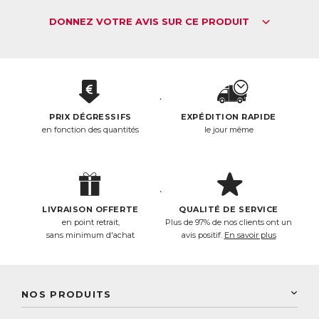
Les plus ?
✶ Une formule inédite regroupant quatre des champignons
DONNEZ VOTRE AVIS SUR CE PRODUIT
médicinaux les plus convoités
✶ Standardisée en Inotodiol, Bétuline, Acide Bétulinique,
Bêta-Glucanes et Polysaccharides
ACL :
6233156
EAN :
3770011802104
PRIX DÉGRESSIFS
EXPÉDITION RAPIDE
Télécharger la fiche produit
en fonction des quantités
le jour même
LIVRAISON OFFERTE
QUALITÉ DE SERVICE
en point retrait,
Plus de 97% de nos clients ont un
sans minimum d'achat
avis positif.
En savoir plus
NOS PRODUITS
New Nordic