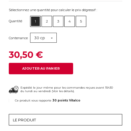
Sélectionnez une quantité pour calculer le prix dégressif :
Quantité
1
2
3
4
5
30 cp
Contenance
30,50 €
AJOUTER AU PANIER
Expédié le jour même pour les commandes reçues avant 15h30
du lundi au vendredi (
Voir les détails
).
Ce produit vous rapporte
30 points Vitalco