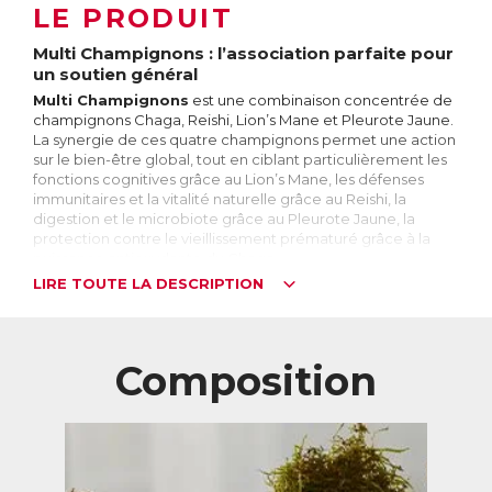
LE PRODUIT
Multi Champignons : l’association parfaite pour
un soutien général
Multi Champignons
est une combinaison concentrée de
champignons Chaga, Reishi, Lion’s Mane et Pleurote Jaune.
La synergie de ces quatre champignons permet une action
sur le bien-être global, tout en ciblant particulièrement les
fonctions cognitives grâce au Lion’s Mane, les défenses
immunitaires et la vitalité naturelle grâce au Reishi, la
digestion et le microbiote grâce au Pleurote Jaune, la
protection contre le vieillissement prématuré grâce à la
puissance antioxydante du Chaga.
LIRE TOUTE LA DESCRIPTION
Les comprimés Multi Champignons sont donc l’allié idéal
pour les personnes désirant soutenir l’ensemble de
l’organisme.
Composition
Chaga : le « diamant des forêts »
L’
Inonotus Obliquus
, aussi appelé Chaga, est utilisé depuis
des siècles dans de nombreuses médecines traditionnelles
notamment asiatique, sibérienne et scandinave.
Les nombreux éléments qui le composent tels que
l’inotodiol, la bétuline ou l’acide bétulinique permettent,