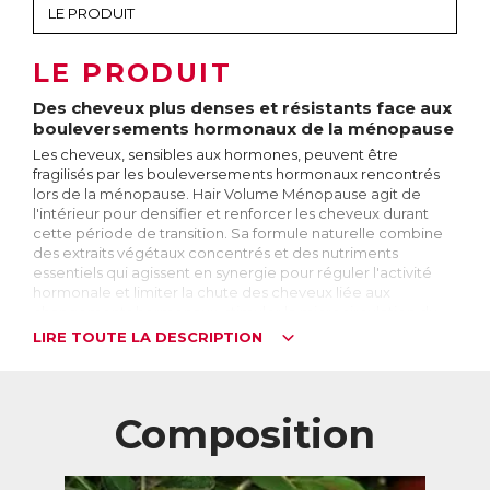
LE PRODUIT
Des cheveux plus denses et résistants face aux
bouleversements hormonaux de la ménopause
Les cheveux, sensibles aux hormones, peuvent être
fragilisés par les bouleversements hormonaux rencontrés
lors de la ménopause. Hair Volume Ménopause agit de
l'intérieur pour densifier et renforcer les cheveux durant
cette période de transition. Sa formule naturelle combine
des extraits végétaux concentrés et des nutriments
essentiels qui agissent en synergie pour réguler l'activité
hormonale et limiter la chute des cheveux liée aux
changements hormonaux, stimuler la microcirculation du
cuir chevelu et favoriser la croissance des cheveux, tout en
LIRE TOUTE LA DESCRIPTION
ralentissant leur blanchissement.
Hair Volume Ménopause convient aux femmes dès la
préménopause. Il est idéal pour retrouver une chevelure
Composition
plus dense ou limiter une chute de cheveux importante liée
aux fluctuations hormonales.
Le cycle du cheveu