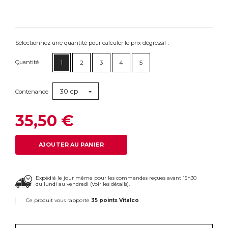
Sélectionnez une quantité pour calculer le prix dégressif :
Quantité
1
2
3
4
5
30 cp
Contenance
35,50 €
AJOUTER AU PANIER
Expédié le jour même pour les commandes reçues avant 15h30
du lundi au vendredi (
Voir les détails
).
Ce produit vous rapporte
35 points Vitalco