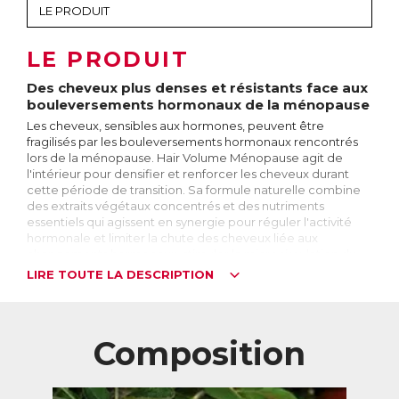
LE PRODUIT
Des cheveux plus denses et résistants face aux
bouleversements hormonaux de la ménopause
Les cheveux, sensibles aux hormones, peuvent être
fragilisés par les bouleversements hormonaux rencontrés
lors de la ménopause. Hair Volume Ménopause agit de
l'intérieur pour densifier et renforcer les cheveux durant
cette période de transition. Sa formule naturelle combine
des extraits végétaux concentrés et des nutriments
essentiels qui agissent en synergie pour réguler l'activité
hormonale et limiter la chute des cheveux liée aux
changements hormonaux, stimuler la microcirculation du
cuir chevelu et favoriser la croissance des cheveux, tout en
LIRE TOUTE LA DESCRIPTION
ralentissant leur blanchissement.
Hair Volume Ménopause convient aux femmes dès la
préménopause. Il est idéal pour retrouver une chevelure
Composition
plus dense ou limiter une chute de cheveux importante liée
aux fluctuations hormonales.
Le cycle du cheveu