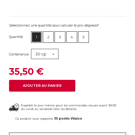
Sélectionnez une quantité pour calculer le prix dégressif :
Quantité
1
2
3
4
5
30 cp
Contenance
35,50 €
AJOUTER AU PANIER
Expédié le jour même pour les commandes reçues avant 15h30
du lundi au vendredi (
Voir les détails
).
Ce produit vous rapporte
35 points Vitalco