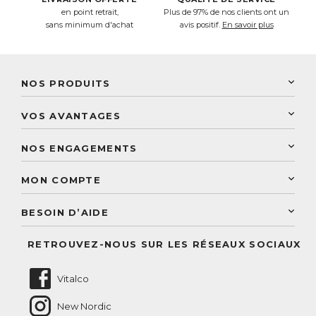
en point retrait,
Plus de 97% de nos clients ont un
sans minimum d'achat
avis positif.
En savoir plus
NOS PRODUITS
New Nordic
VOS AVANTAGES
PhytoResearch
Programme de fidélité
Laboratoire Landais
NOS ENGAGEMENTS
Une livraison rapide
Découvrez le catalogue
Sélection de produits naturels
Paiement sécurisé
MON COMPTE
Service aux particuliers
Conseils personnalisés
Accès à mon compte
Conseil personnalisé
BESOIN D’AIDE
Suivre mes commandes
Questions fréquentes
RETROUVEZ-NOUS SUR LES RÉSEAUX SOCIAUX
Nous contacter
Vitalco
New Nordic