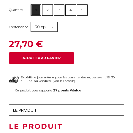
Quantité
1
2
3
4
5
30 cp
Contenance
27,70 €
AJOUTER AU PANIER
Expédié le jour même pour les commandes reçues avant 15h30
du lundi au vendredi (
Voir les détails
).
Ce produit vous rapporte
27 points Vitalco
LE PRODUIT