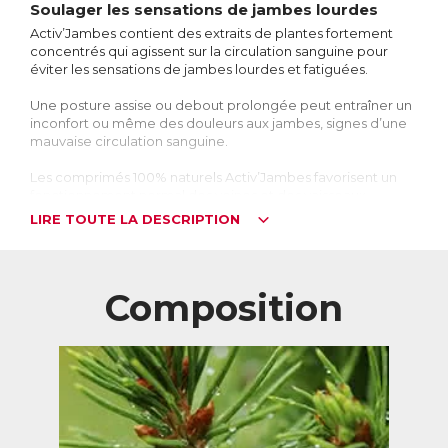
Soulager les sensations de jambes lourdes
Activ’Jambes contient des extraits de plantes fortement
concentrés qui agissent sur la circulation sanguine pour
éviter les sensations de jambes lourdes et fatiguées.
Une posture assise ou debout prolongée peut entraîner un
inconfort ou même des douleurs aux jambes, signes d’une
mauvaise circulation sanguine.
Les comprimés 100% naturels Activ’Jambes favorisent un
fonctionnement normal des veines et des vaisseaux
sanguins, pour un soulagement rapide et durable.
LIRE TOUTE LA DESCRIPTION
LE PLUS : Testé et approuvé* :
74% des participants ont constaté une nette amélioration
Composition
après seulement 2 semaines de programme : disparition
des gonflements, sensation de jambes légères et apaisées.
Les effets ont été décuplés après 3 semaines de
programme !
*Test réalisé sur 47 personnes souffrant de jambes lourdes,
fatiguées ou gonflées.
Jambes lourdes : un problème de circulation