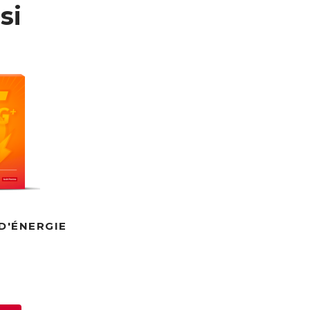
si
D'ÉNERGIE
h