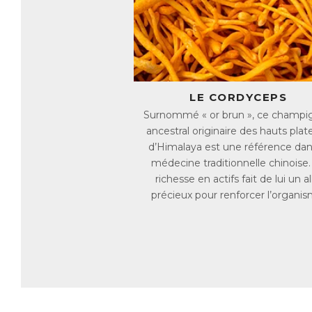
ég
co
ég
C
Co
vi
LE CORDYCEPS
●
Surnommé « or brun », ce champi
●
ancestral originaire des hauts plat
●
●
d’Himalaya est une référence dan
●
médecine traditionnelle chinoise.
●
richesse en actifs fait de lui un al
●
●
précieux pour renforcer l’organis
Le
★ 
★ 
AC
E