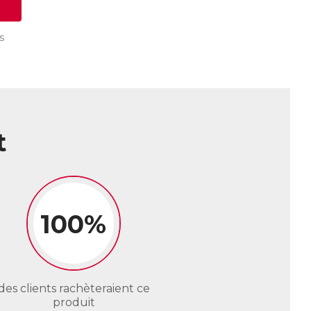
s
t
100%
des clients rachèteraient ce
produit