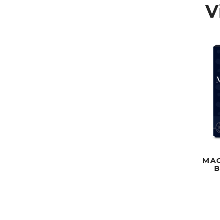
V
MA
B