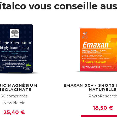
italco vous conseille aus
GIC MAGNÉSIUM
EMAXAN 5G+ - SHOTS 
ISGLYCINATE
NATURELLE
60 comprimés
PhytoResearc
New Nordic
18,50 €
25,40 €