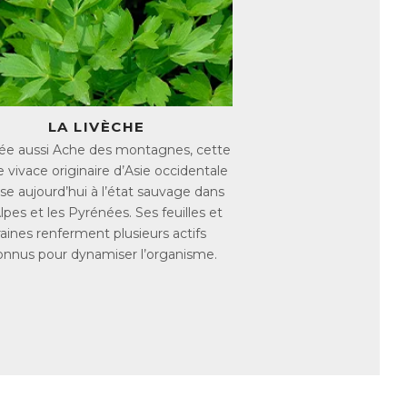
femme que chez l’homme et qu’il
rme. Ses propriétés adaptogènes aident
’une baisse de libido et du tonus sexuel.
le tonus sexuel
Cordyceps, en extraits végétaux, en
tenir la vitalité sexuelle :
LA LIVÈCHE
ée aussi Ache des montagnes, cette
e vivace originaire d’Asie occidentale
e sang
se aujourd’hui à l’état sauvage dans
que à l’action antioxydante
Alpes et les Pyrénées. Ses feuilles et
de défense
aines renferment plusieurs actifs
formule
onnus pour dynamiser l’organisme.
pour une efficacité maximale.