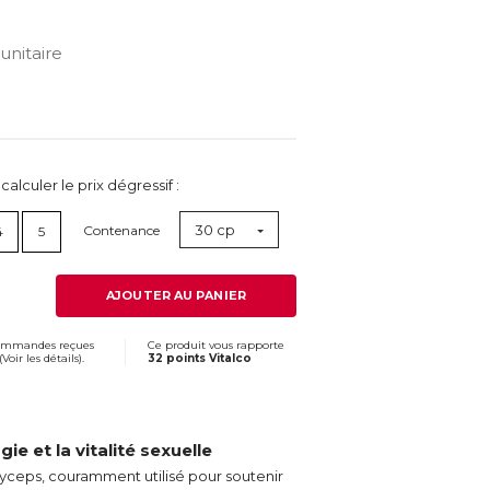
nitaire
lculer le prix dégressif :
30 cp
Contenance
4
5
AJOUTER AU PANIER
commandes reçues
Ce produit vous rapporte
(
Voir les détails
).
32 points Vitalco
ie et la vitalité sexuelle
ceps, couramment utilisé pour soutenir